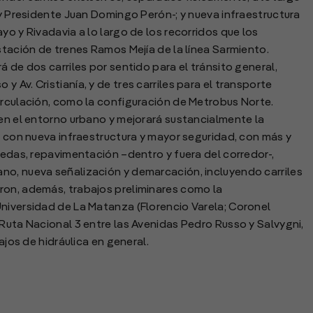
 y Presidente Juan Domingo Perón-; y nueva infraestructura
yo y Rivadavia a lo largo de los recorridos que los
stación de trenes Ramos Mejía de la línea Sarmiento.
á de dos carriles por sentido para el tránsito general,
 Av. Cristianía, y de tres carriles para el transporte
irculación, como la configuración de Metrobus Norte.
 en el entorno urbano y mejorará sustancialmente la
s con nueva infraestructura y mayor seguridad, con más y
redas, repavimentación –dentro y fuera del corredor-,
no, nueva señalización y demarcación, incluyendo carriles
ron, además, trabajos preliminares como la
niversidad de La Matanza (Florencio Varela; Coronel
 Ruta Nacional 3 entre las Avenidas Pedro Russo y Salvygni,
ajos de hidráulica en general.