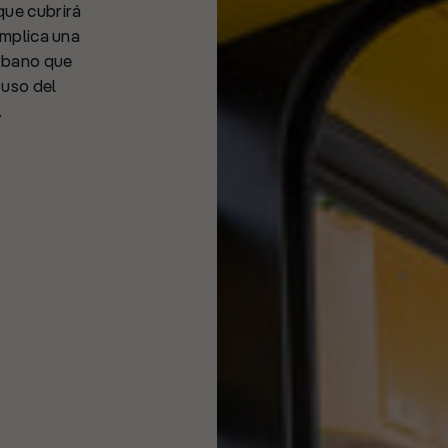
que cubrirá
implica una
urbano que
 uso del
.