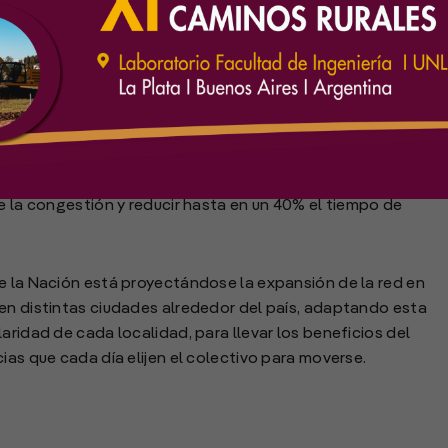
a de transporte público que en la Ciudad de Buenos Aires
lón de personas. Demostró ser una solución efectiva e
e la congestión y reducir hasta en un 40% el tiempo de
e la Nación está proyectándose la expansión de la red en
 en distintas ciudades alrededor del país, adaptando esta
aridad de cada localidad, para llevar los beneficios del
ias que cada día elijen el colectivo para moverse.