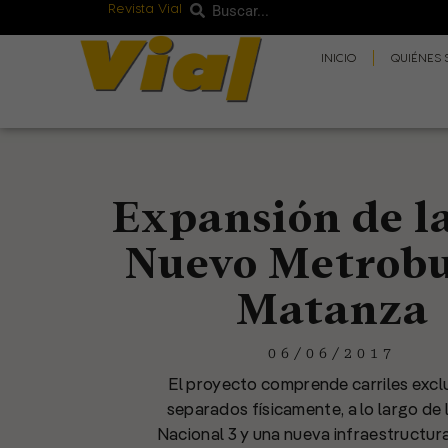
Revista Vial
Buscar
Ir
Buscar
al
INICIO
QUIÉNES
contenido
Expansión de la
Nuevo Metrobu
Matanza
06/06/2017
El proyecto comprende carriles excl
separados físicamente, a lo largo de 
Nacional 3 y una nueva infraestructura