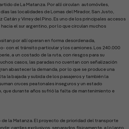
artido de La Matanza. Por allí circulan automóviles,
días las localidades de Lomas del Mirador, San Justo,
 Catán y Virrey del Pino. Es uno de los principales accesos
ge hacia el sur argentino, por lo que circulan muchos
ansitan por allí operan en forma desordenada,
do- con el tránsito particular y los camiones. Los 240.000
erie, a un costado de la ruta, con riesgos para su
muchos casos, las paradas no cuentan con señalización
logran abastecer la demanda, por lo que se produce una
lta la bajada y subida de los pasajeros y también la
se suman cruces peatonales inseguros y un estado
o, que durante años sufrió la falta de mantenimiento e
o de la Matanza. El proyecto de prioridad del transporte
de: carriles exclusivos, separados físicamente, a lo largo