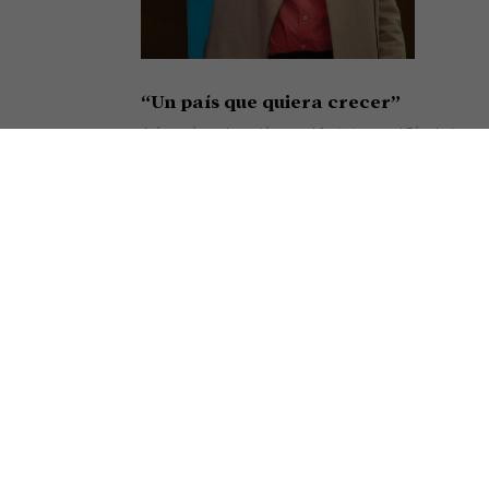
“Un país que quiera crecer”
Así cerró su alocución en el festejo por el Día de la
Minería el presidente de la Cámara Argentina de
Empresarios Mineros (CAEM), Roberto Cacciola,
resumiendo el sentir de una
Seguir leyendo »