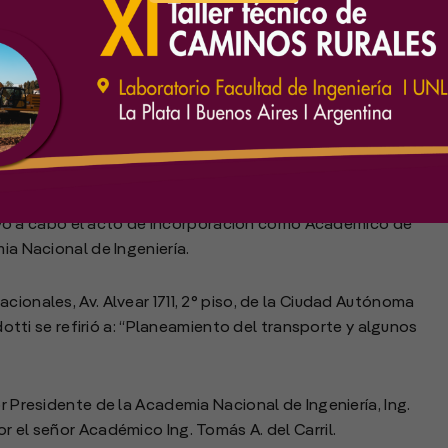
 llevó a cabo el acto de incorporación como Académico de
ia Nacional de Ingeniería.
cionales, Av. Alvear 1711, 2° piso, de la Ciudad Autónoma
rdotti se refirió a: “Planeamiento del transporte y algunos
or Presidente de la Academia Nacional de Ingeniería, Ing.
r el señor Académico Ing. Tomás A. del Carril.