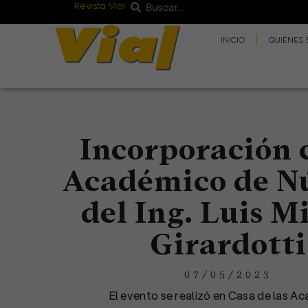
Revista Vial
Buscar
Ir
Buscar
al
INICIO
QUIÉNES
contenido
Incorporación
Académico de N
del Ing. Luis M
Girardotti
07/05/2023
El evento se realizó en Casa de las A