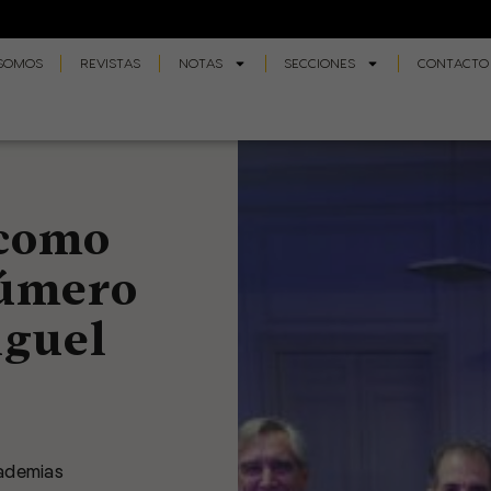
 SOMOS
REVISTAS
NOTAS
SECCIONES
CONTACTO
 como
úmero
iguel
cademias