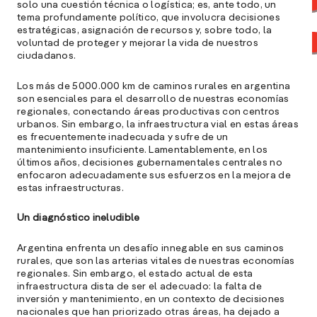
solo una cuestión técnica o logística; es, ante todo, un
tema profundamente político, que involucra decisiones
estratégicas, asignación de recursos y, sobre todo, la
voluntad de proteger y mejorar la vida de nuestros
ciudadanos.
Los más de 5000.000 km de caminos rurales en argentina
son esenciales para el desarrollo de nuestras economías
regionales, conectando áreas productivas con centros
urbanos. Sin embargo, la infraestructura vial en estas áreas
es frecuentemente inadecuada y sufre de un
mantenimiento insuficiente. Lamentablemente, en los
últimos años, decisiones gubernamentales centrales no
enfocaron adecuadamente sus esfuerzos en la mejora de
estas infraestructuras.
A
Un diagnóstico ineludible
c
s
a
Argentina enfrenta un desafío innegable en sus caminos
rurales, que son las arterias vitales de nuestras economías
e
regionales. Sin embargo, el estado actual de esta
infraestructura dista de ser el adecuado: la falta de
f
inversión y mantenimiento, en un contexto de decisiones
p
nacionales que han priorizado otras áreas, ha dejado a
e