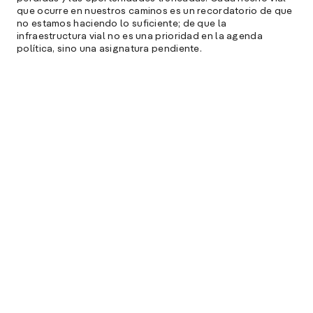
que ocurre en nuestros caminos es un recordatorio de que
no estamos haciendo lo suficiente; de que la
infraestructura vial no es una prioridad en la agenda
política, sino una asignatura pendiente.
La democracia delegativa
Si hay un factor que puede resultar determinante e
influyente podemos afirmar que la democracia delegativa
es de gran incidencia.
La democracia delegativa en Argentina, caracterizada por
una tendencia de la administración central a concentrar
poder y a delegar responsabilidades en niveles más bajos,
tiene un impacto significativo en la infraestructura y la
seguridad vial, especialmente en los caminos rurales.
Impacto en caminos rurales: las zonas rurales, a menudo
menos priorizadas, pueden quedarse sin los recursos
necesarios para mejorar sus caminos, lo que agrava las
condiciones de inseguridad y afecta negativamente la
movilidad y la calidad de vida de sus habitantes.