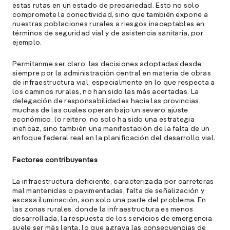
estas rutas en un estado de precariedad. Esto no solo
D
compromete la conectividad, sino que también expone a
nuestras poblaciones rurales a riesgos inaceptables en
l
términos de seguridad vial y de asistencia sanitaria, por
M
ejemplo.
e
p
Permítanme ser claro: las decisiones adoptadas desde
siempre por la administración central en materia de obras
l
de infraestructura vial, especialmente en lo que respecta a
los caminos rurales, no han sido las más acertadas. La
A
delegación de responsabilidades hacia las provincias,
muchas de las cuales operan bajo un severo ajuste
E
económico, lo reitero, no solo ha sido una estrategia
M
ineficaz, sino también una manifestación de la falta de un
(
enfoque federal real en la planificación del desarrollo vial.
R
C
Factores contribuyentes
e
La infraestructura deficiente, caracterizada por carreteras
s
mal mantenidas o pavimentadas, falta de señalización y
escasa iluminación, son solo una parte del problema. En
las zonas rurales, donde la infraestructura es menos
desarrollada, la respuesta de los servicios de emergencia
S
suele ser más lenta, lo que agrava las consecuencias de