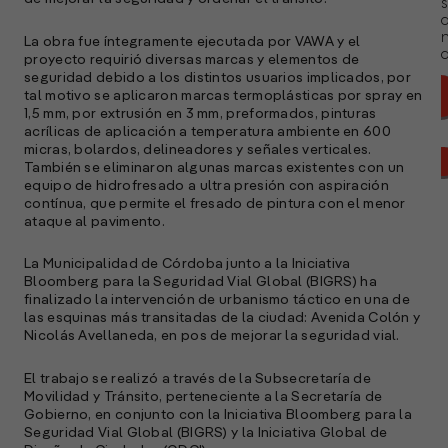
s
La obra fue íntegramente ejecutada por VAWA y el
a
proyecto requirió diversas marcas y elementos de
seguridad debido a los distintos usuarios implicados, por
tal motivo se aplicaron marcas termoplásticas por spray en
1,5 mm, por extrusión en 3 mm, preformados, pinturas
acrílicas de aplicación a temperatura ambiente en 600
micras, bolardos, delineadores y señales verticales.
También se eliminaron algunas marcas existentes con un
equipo de hidrofresado a ultra presión con aspiración
contínua, que permite el fresado de pintura con el menor
ataque al pavimento.
La Municipalidad de Córdoba junto a la Iniciativa
Bloomberg para la Seguridad Vial Global (BIGRS) ha
finalizado la intervención de urbanismo táctico en una de
las esquinas más transitadas de la ciudad: Avenida Colón y
Nicolás Avellaneda, en pos de mejorar la seguridad vial.
El trabajo se realizó a través de la Subsecretaría de
A
Movilidad y Tránsito, perteneciente a la Secretaría de
c
Gobierno, en conjunto con la Iniciativa Bloomberg para la
s
Seguridad Vial Global (BIGRS) y la Iniciativa Global de