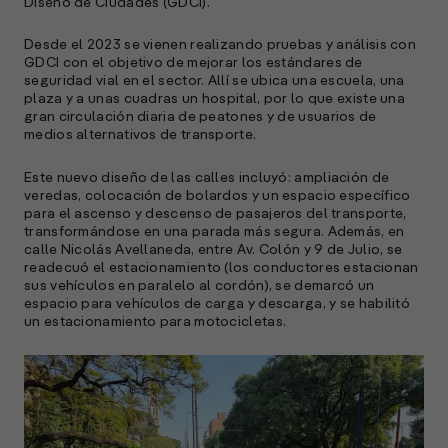
a
Diseño de Ciudades (GDCI).
e
Desde el 2023 se vienen realizando pruebas y análisis con
f
GDCI con el objetivo de mejorar los estándares de
p
seguridad vial en el sector. Allí se ubica una escuela, una
e
plaza y a unas cuadras un hospital, por lo que existe una
D
gran circulación diaria de peatones y de usuarios de
medios alternativos de transporte.
l
M
Este nuevo diseño de las calles incluyó: ampliación de
e
veredas, colocación de bolardos y un espacio específico
p
para el ascenso y descenso de pasajeros del transporte,
transformándose en una parada más segura. Además, en
l
calle Nicolás Avellaneda, entre Av. Colón y 9 de Julio, se
readecuó el estacionamiento (los conductores estacionan
sus vehículos en paralelo al cordón), se demarcó un
A
espacio para vehículos de carga y descarga, y se habilitó
un estacionamiento para motocicletas.
E
M
(
R
C
e