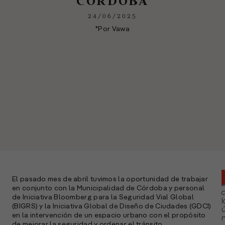
CÓRDOBA
24/06/2025
*Por Vawa
El pasado mes de abril tuvimos la oportunidad de trabajar
en conjunto con la Municipalidad de Córdoba y personal
de Iniciativa Bloomberg para la Seguridad Vial Global
l
(BIGRS) y la Iniciativa Global de Diseño de Ciudades (GDCI)
ú
en la intervención de un espacio urbano con el propósito
n
de mejorar la seguridad y ordenar el tránsito.