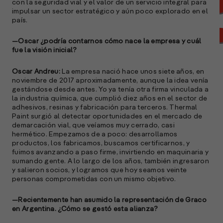
con la seguridad vial y el valor de un servicio integral para
impulsar un sector estratégico y aún poco explorado en el
país.
—Oscar ¿podría contarnos cómo nace la empresa y cuál
fue la visión inicial?
Oscar Andreu:
La empresa nació hace unos siete años, en
noviembre de 2017 aproximadamente, aunque la idea venía
gestándose desde antes. Yo ya tenía otra firma vinculada a
la industria química, que cumplió diez años en el sector de
adhesivos, resinas y fabricación para terceros. Thermal
Paint surgió al detectar oportunidades en el mercado de
demarcación vial, que veíamos muy cerrado, casi
hermético. Empezamos de a poco: desarrollamos
productos, los fabricamos, buscamos certificarnos, y
A
fuimos avanzando a paso firme, invirtiendo en maquinaria y
c
sumando gente. A lo largo de los años, también ingresaron
s
y salieron socios, y logramos que hoy seamos veinte
a
personas comprometidas con un mismo objetivo.
e
—Recientemente han asumido la representación de Graco
f
en Argentina. ¿Cómo se gestó esta alianza?
p