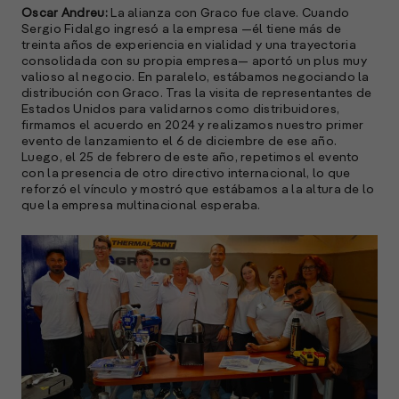
e
Oscar Andreu:
La alianza con Graco fue clave. Cuando
D
Sergio Fidalgo ingresó a la empresa —él tiene más de
treinta años de experiencia en vialidad y una trayectoria
l
consolidada con su propia empresa— aportó un plus muy
M
valioso al negocio. En paralelo, estábamos negociando la
e
distribución con Graco. Tras la visita de representantes de
p
Estados Unidos para validarnos como distribuidores,
firmamos el acuerdo en 2024 y realizamos nuestro primer
l
evento de lanzamiento el 6 de diciembre de ese año.
Luego, el 25 de febrero de este año, repetimos el evento
con la presencia de otro directivo internacional, lo que
A
reforzó el vínculo y mostró que estábamos a la altura de lo
que la empresa multinacional esperaba.
E
M
(
R
C
e
s
S