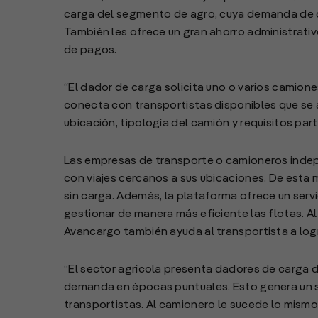
carga del segmento de agro, cuya demanda de c
También les ofrece un gran ahorro administrati
de pagos.
“El dador de carga solicita uno o varios camion
conecta con transportistas disponibles que se a
ubicación, tipología del camión y requisitos par
Las empresas de transporte o camioneros indepe
con viajes cercanos a sus ubicaciones. De esta m
sin carga. Además, la plataforma ofrece un serv
gestionar de manera más eficiente las flotas. A
Avancargo también ayuda al transportista a log
“El sector agrícola presenta dadores de carga d
demanda en épocas puntuales. Esto genera un s
transportistas. Al camionero le sucede lo mismo