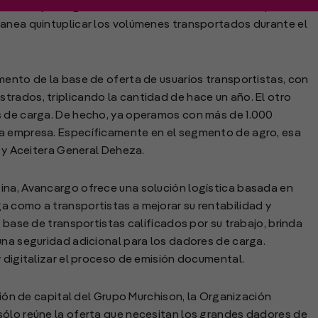
ereales y oleaginosas en el transcurso del 2020, a partir de
lanea quintuplicar los volúmenes transportados durante el
mento de la base de oferta de usuarios transportistas, con
rados, triplicando la cantidad de hace un año. El otro
s de carga. De hecho, ya operamos con más de 1.000
la empresa. Específicamente en el segmento de agro, esa
o y Aceitera General Deheza.
ina, Avancargo ofrece una solución logística basada en
a como a transportistas a mejorar su rentabilidad y
a base de transportistas calificados por su trabajo, brinda
una seguridad adicional para los dadores de carga.
y digitalizar el proceso de emisión documental.
rsión de capital del Grupo Murchison, la Organización
sólo reúne la oferta que necesitan los grandes dadores de