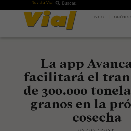
Revista Vial
Buscar
Ir
Buscar
al
INICIO
QUIÉNES
contenido
La app Avanc
facilitará el tra
de 300.000 tonel
granos en la pr
cosecha
03/03/2020