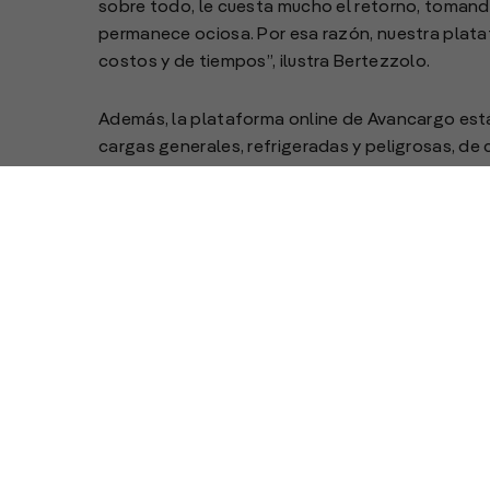
sobre todo, le cuesta mucho el retorno, tomando
permanece ociosa. Por esa razón, nuestra plata
costos y de tiempos”, ilustra Bertezzolo.
Además, la plataforma online de Avancargo está 
cargas generales, refrigeradas y peligrosas, de 
de hecho, también figuran Walmart, Pepsico, Ce
Ant
Llega Conexpo Con/Agg 2020