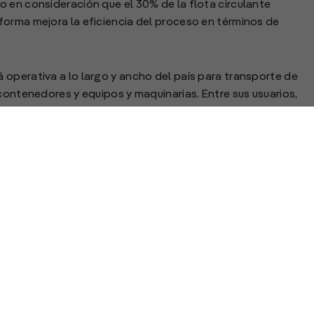
 en consideración que el 30% de la flota circulante
forma mejora la eficiencia del proceso en términos de
operativa a lo largo y ancho del país para transporte de
contenedores y equipos y maquinarias. Entre sus usuarios,
pas Argentina, CBSé, Dow y Unilever.