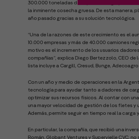
300.000 toneladas de soja, maíz, trigo y otros c
la inminente cosecha gruesa. De esta manera, p
año pasado gracias a su solución tecnológica.
“Una de la razones de este crecimiento es el au
10.000 empresas y más de 40.000 camiones regist
motivo es el incremento de los usuarios dadore
compañías”, explica Diego Bertezzolo, CEO de 
lista incluye a Cargill, Cresud, Bunge, Adecoagr
Con un año y medio de operaciones en la Argent
tecnología para ayudar tanto a dadores de carg
optimizar sus recursos físicos. Al contar con un
una mayor velocidad de gestión de los fletes y 
Además, permite seguir en tiempo real la carga 
En particular, la compañía, que recibió una inve
Román, Globant Ventures y Supervielle CVC, no 