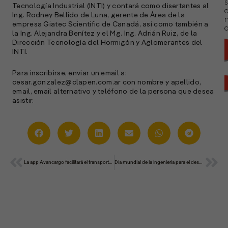
s
Tecnología Industrial (INTI) y contará como disertantes al
Ing. Rodney Bellido de Luna, gerente de Área de la
empresa Giatec Scientific de Canadá, así como también a
a
la Ing. Alejandra Benítez y el Mg. Ing. Adrián Ruiz, de la
Dirección Tecnología del Hormigón y Aglomerantes del
INTI.
Para inscribirse, enviar un email a:
cesar.gonzalez@clapen.com.ar con nombre y apellido,
email, email alternativo y teléfono de la persona que desea
asistir.
Ant
Sig
La app Avancargo facilitará el transporte de 300.000 toneladas de granos en la próxima cosecha
Día mundial de la ingeniería para el desarrollo
A
c
s