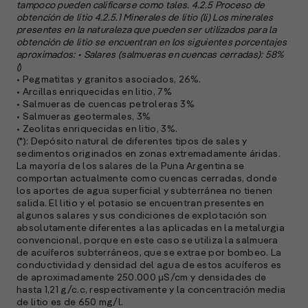
M
tampoco pueden calificarse como tales. 4.2.5 Proceso de
obtención de litio 4.2.5.1 Minerales de litio (li) Los minerales
(
presentes en la naturaleza que pueden ser utilizados para la
R
obtención de litio se encuentran en los siguientes porcentajes
C
aproximados: • Salares (salmueras en cuencas cerradas): 58%
(
)
e
• Pegmatitas y granitos asociados, 26%.
s
• Arcillas enriquecidas en litio, 7%
• Salmueras de cuencas petroleras 3%
• Salmueras geotermales, 3%
• Zeolitas enriquecidas en litio, 3%.
S
(*): Depósito natural de diferentes tipos de sales y
l
sedimentos originados en zonas extremadamente áridas.
La mayoría de los salares de la Puna Argentina se
»
comportan actualmente como cuencas cerradas, donde
los aportes de agua superficial y subterránea no tienen
salida. El litio y el potasio se encuentran presentes en
algunos salares y sus condiciones de explotación son
absolutamente diferentes a las aplicadas en la metalurgia
convencional, porque en este caso se utiliza la salmuera
de acuíferos subterráneos, que se extrae por bombeo. La
conductividad y densidad del agua de estos acuíferos es
de aproximadamente 250.000 μS/cm y densidades de
hasta 1,21 g/c.c, respectivamente y la concentración media
de litio es de 650 mg/l.