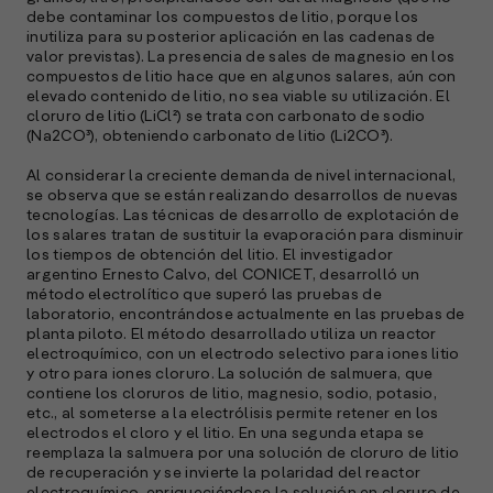
debe contaminar los compuestos de litio, porque los
inutiliza para su posterior aplicación en las cadenas de
valor previstas). La presencia de sales de magnesio en los
compuestos de litio hace que en algunos salares, aún con
elevado contenido de litio, no sea viable su utilización. El
cloruro de litio (LiCl²) se trata con carbonato de sodio
(Na2CO³), obteniendo carbonato de litio (Li2CO³).
Al considerar la creciente demanda de nivel internacional,
se observa que se están realizando desarrollos de nuevas
tecnologías. Las técnicas de desarrollo de explotación de
los salares tratan de sustituir la evaporación para disminuir
los tiempos de obtención del litio. El investigador
argentino Ernesto Calvo, del CONICET, desarrolló un
método electrolítico que superó las pruebas de
laboratorio, encontrándose actualmente en las pruebas de
planta piloto. El método desarrollado utiliza un reactor
electroquímico, con un electrodo selectivo para iones litio
y otro para iones cloruro. La solución de salmuera, que
contiene los cloruros de litio, magnesio, sodio, potasio,
etc., al someterse a la electrólisis permite retener en los
electrodos el cloro y el litio. En una segunda etapa se
reemplaza la salmuera por una solución de cloruro de litio
de recuperación y se invierte la polaridad del reactor