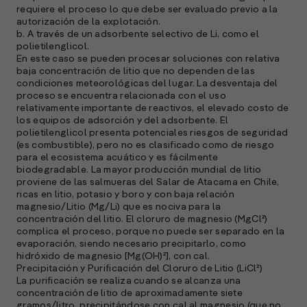
requiere el proceso lo que debe ser evaluado previo a la
autorización de la explotación.
b. A través de un adsorbente selectivo de Li, como el
polietilenglicol.
En este caso se pueden procesar soluciones con relativa
baja concentración de litio que no dependen de las
condiciones meteorológicas del lugar. La desventaja del
proceso se encuentra relacionada con el uso
relativamente importante de reactivos, el elevado costo de
los equipos de adsorción y del adsorbente. El
polietilenglicol presenta potenciales riesgos de seguridad
(es combustible), pero no es clasificado como de riesgo
para el ecosistema acuático y es fácilmente
biodegradable. La mayor producción mundial de litio
proviene de las salmueras del Salar de Atacama en Chile,
ricas en litio, potasio y boro y con baja relación
magnesio/Litio (Mg/Li) que es nociva para la
concentración del litio. El cloruro de magnesio (MgCl²)
complica el proceso, porque no puede ser separado en la
evaporación, siendo necesario precipitarlo, como
hidróxido de magnesio [Mg(OH)²], con cal.
Precipitación y Purificación del Cloruro de Litio (LiCl²)
La purificación se realiza cuando se alcanza una
concentración de litio de aproximadamente siete
gramos/litro, precipitándose con cal al magnesio (que no