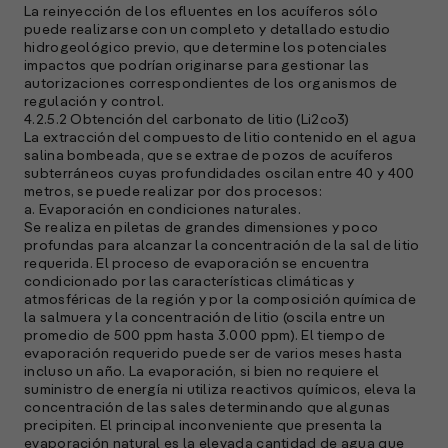
La reinyección de los efluentes en los acuíferos sólo
puede realizarse con un completo y detallado estudio
hidrogeológico previo, que determine los potenciales
impactos que podrían originarse para gestionar las
autorizaciones correspondientes de los organismos de
regulación y control.
4.2.5.2 Obtención del carbonato de litio (Li2co3)
La extracción del compuesto de litio contenido en el agua
salina bombeada, que se extrae de pozos de acuíferos
subterráneos cuyas profundidades oscilan entre 40 y 400
metros, se puede realizar por dos procesos:
a. Evaporación en condiciones naturales.
Se realiza en piletas de grandes dimensiones y poco
profundas para alcanzar la concentración de la sal de litio
requerida. El proceso de evaporación se encuentra
condicionado por las características climáticas y
atmosféricas de la región y por la composición química de
la salmuera y la concentración de litio (oscila entre un
promedio de 500 ppm hasta 3.000 ppm). El tiempo de
evaporación requerido puede ser de varios meses hasta
incluso un año. La evaporación, si bien no requiere el
suministro de energía ni utiliza reactivos químicos, eleva la
concentración de las sales determinando que algunas
precipiten. El principal inconveniente que presenta la
evaporación natural es la elevada cantidad de agua que