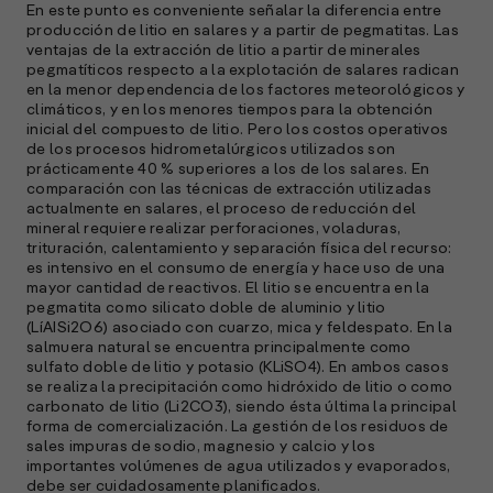
En este punto es conveniente señalar la diferencia entre
producción de litio en salares y a partir de pegmatitas. Las
ventajas de la extracción de litio a partir de minerales
pegmatíticos respecto a la explotación de salares radican
en la menor dependencia de los factores meteorológicos y
climáticos, y en los menores tiempos para la obtención
inicial del compuesto de litio. Pero los costos operativos
de los procesos hidrometalúrgicos utilizados son
prácticamente 40 % superiores a los de los salares. En
comparación con las técnicas de extracción utilizadas
actualmente en salares, el proceso de reducción del
mineral requiere realizar perforaciones, voladuras,
trituración, calentamiento y separación física del recurso:
es intensivo en el consumo de energía y hace uso de una
mayor cantidad de reactivos. El litio se encuentra en la
pegmatita como silicato doble de aluminio y litio
(LíAISi2O6) asociado con cuarzo, mica y feldespato. En la
salmuera natural se encuentra principalmente como
sulfato doble de litio y potasio (KLiSO4). En ambos casos
se realiza la precipitación como hidróxido de litio o como
carbonato de litio (Li2CO3), siendo ésta última la principal
forma de comercialización. La gestión de los residuos de
sales impuras de sodio, magnesio y calcio y los
importantes volúmenes de agua utilizados y evaporados,
debe ser cuidadosamente planificados.