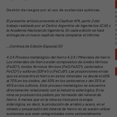
Gestión de riesgos por el uso de sustancias químicas.
l
El presente artículo presenta al Capítulo N°4, parte 2 del
ú
n
trabajo realizado por el Centro Argentino de Ingenierios (CAI) y
s
la Academia Nacional de Ingeniería. En cada edición se hará
entrega de un nuevo capítulo hasta completar el informe.
a
….Continúa de Edición Especial 30
4.2.4 Proceso metalúrgico del hierro 4.2.4.1 Minerales de hierro
Los minerales de hierro están compuestos de óxidos férricos
(Fe2O³), óxidos ferrosos férricos (FeO.Fe2O³), carbonatos
FeCO³) y sulfuros (S3Fe²) o (FeCuS²). Las proporciones en las
que se encuentra el hierro en estos minerales va desde el 60%
al 70% en los óxidos, del 50% en los carbonatos y del 35% al
45% en los sulfuros. Este proceso metalúrgico se encuentra
directamente relacionado con la industria siderúrgica. En la
mina se producen los pellets por horneado del mineral de
hierro. A menos que en la mina se incorpore la etapa
siderúrgica, es decir, la producción de arrabio y acero, en el
minado y preparación del mineral de hierro no se suelen utilizar
sustancias que sean categorizadas como potencialmente