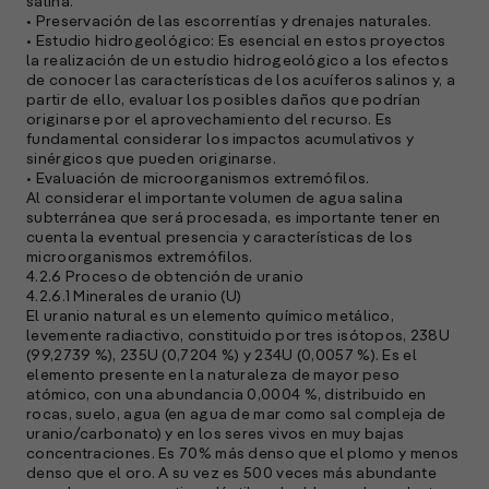
salina.
• Preservación de las escorrentías y drenajes naturales.
• Estudio hidrogeológico: Es esencial en estos proyectos
la realización de un estudio hidrogeológico a los efectos
de conocer las características de los acuíferos salinos y, a
partir de ello, evaluar los posibles daños que podrían
originarse por el aprovechamiento del recurso. Es
fundamental considerar los impactos acumulativos y
sinérgicos que pueden originarse.
• Evaluación de microorganismos extremófilos.
Al considerar el importante volumen de agua salina
subterránea que será procesada, es importante tener en
cuenta la eventual presencia y características de los
microorganismos extremófilos.
4.2.6 Proceso de obtención de uranio
4.2.6.1 Minerales de uranio (U)
El uranio natural es un elemento químico metálico,
levemente radiactivo, constituido por tres isótopos, 238U
(99,2739 %), 235U (0,7204 %) y 234U (0,0057 %). Es el
elemento presente en la naturaleza de mayor peso
atómico, con una abundancia 0,0004 %, distribuido en
rocas, suelo, agua (en agua de mar como sal compleja de
uranio/carbonato) y en los seres vivos en muy bajas
concentraciones. Es 70% más denso que el plomo y menos
denso que el oro. A su vez es 500 veces más abundante