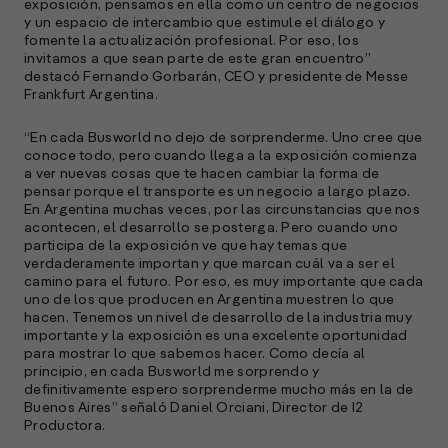
exposición, pensamos en ella como un centro de negocios
y un espacio de intercambio que estimule el diálogo y
A
fomente la actualización profesional. Por eso, los
c
invitamos a que sean parte de este gran encuentro”
s
destacó Fernando Gorbarán, CEO y presidente de Messe
a
Frankfurt Argentina.
e
“En cada Busworld no dejo de sorprenderme. Uno cree que
f
conoce todo, pero cuando llega a la exposición comienza
p
a ver nuevas cosas que te hacen cambiar la forma de
e
pensar porque el transporte es un negocio a largo plazo.
D
En Argentina muchas veces, por las circunstancias que nos
acontecen, el desarrollo se posterga. Pero cuando uno
participa de la exposición ve que hay temas que
l
verdaderamente importan y que marcan cuál va a ser el
M
camino para el futuro. Por eso, es muy importante que cada
e
uno de los que producen en Argentina muestren lo que
p
hacen. Tenemos un nivel de desarrollo de la industria muy
importante y la exposición es una excelente oportunidad
l
para mostrar lo que sabemos hacer. Como decía al
principio, en cada Busworld me sorprendo y
A
definitivamente espero sorprenderme mucho más en la de
Buenos Aires” señaló Daniel Orciani, Director de I2
E
Productora.
M