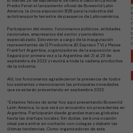
El martes 28 de septiembre, se llevó a cabo en La Rural
Predio Ferial el lanzamiento oficial de Busworld Latin
America, la única exposición B2B para la industria del
l
autotransporte terrestre de pasajeros de Latinoamérica.
ú
n
s
Participaron del mismo, funcionarios públicos, entidades
nacionales, empresarios del sector y periodismo
especializado. Estuvieron a cargo de la inauguración
a
representantes de I2 Productora (El Expreso TV) y Messe
Frankfurt Argentina, organizadores de la exposición que
llegará por primera vez a la Argentina del 21 al 23 de
septiembre de 2022 y reunirá a toda la cadena productiva
de la industria.
Allí, los funcionarios agradecieron la presencia de todos
los asistentes y mencionaron las principales novedades
que se estarán presentando en septiembre 2022.
“Estamos felices de estar hoy aquí presentando Busworld
Latin America, lo que será un encuentro sin precedentes en
Argentina. Participarán desde grandes marcas globales
hasta las startups locales. Sin dudas, será una ocasión
ideal para entrar en contacto con colegas y debatir las
últimas tendencias. Como organizadores de esta