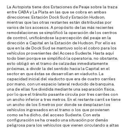
e
La Autopista tiene dos Estaciones de Peaje sobre la traza
p
entre CABA y La Plata en las que se cobra en ambas
direcciones: Estación Dock Sud y Estación Hudson,
l
mientras que las otras restantes están distribuidas por
varios de los accesos. A propósito de las más recientes
A
remodelaciones se simplificó la operación de los centros
de control, unificándose la percepción del peaje en la
dirección a Capital en la Estación de Hudson. Por ello es
E
que en la de Dock Sud se mantuvo solo el cobro para los
M
vehículos provenientes del Acceso Sudeste. Hasta aquí
(
todo bien porque se simplificó la operatoria, no obstante,
R
esto obligó en el tramo de calzadas inmediatamente
C
próximas, a dividir la del sentido hacia la Capital en el
sector en que éstas se desarrollan en viaducto. La
e
capacidad inicial del viaducto que era de cuatro carriles
s
por mano, con un espacio lateral reducido de banquina,
una de ellas fue dividida mediante una separación física,
por lo que el tránsito pasante circula por tres carriles con
un ancho inferior a tres metros. En el restante carril se tiene
S
un ancho de los 5 metros por donde se desplazan los
l
vehículos ingresados en el tramo o los que provienen
como se ha dicho, del acceso Sudeste. Con esta
»
configuración se ha creado una situación por demás
peligrosa para los vehículos que vienen circulando a altas