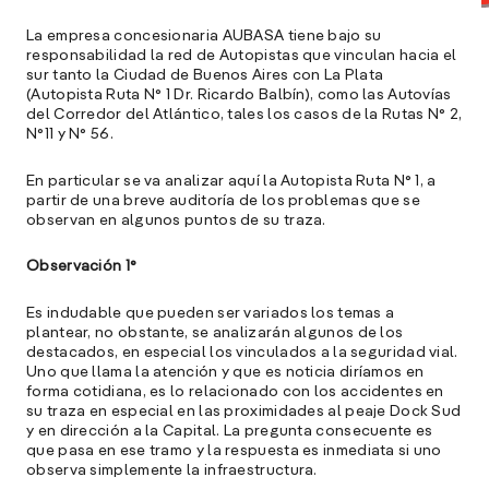
La empresa concesionaria AUBASA tiene bajo su
responsabilidad la red de Autopistas que vinculan hacia el
sur tanto la Ciudad de Buenos Aires con La Plata
(Autopista Ruta N° 1 Dr. Ricardo Balbín), como las Autovías
del Corredor del Atlántico, tales los casos de la Rutas N° 2,
N°11 y N° 56.
En particular se va analizar aquí la Autopista Ruta N° 1, a
partir de una breve auditoría de los problemas que se
observan en algunos puntos de su traza.
A
c
Observación 1°
s
a
Es indudable que pueden ser variados los temas a
plantear, no obstante, se analizarán algunos de los
e
destacados, en especial los vinculados a la seguridad vial.
f
Uno que llama la atención y que es noticia diríamos en
p
forma cotidiana, es lo relacionado con los accidentes en
e
su traza en especial en las proximidades al peaje Dock Sud
D
y en dirección a la Capital. La pregunta consecuente es
que pasa en ese tramo y la respuesta es inmediata si uno
l
observa simplemente la infraestructura.
M