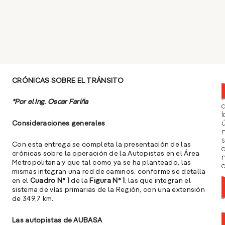
CRÓNICAS SOBRE EL TRÁNSITO
*Por el Ing. Oscar Fariña
l
Consideraciones generales
ú
n
s
Con esta entrega se completa la presentación de las
crónicas sobre la operación de la Autopistas en el Área
Metropolitana y que tal como ya se ha planteado, las
a
mismas integran una red de caminos, conforme se detalla
en el
Cuadro N° 1
de la
Figura N° 1
, las que integran el
sistema de vías primarias de la Región, con una extensión
de 349,7 km.
Las autopistas de AUBASA