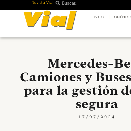
Revista Vial
Buscar
Ir
Buscar
al
INICIO
QUIÉNES
contenido
Mercedes-B
Camiones y Buses
para la gestión d
segura
17/07/2024