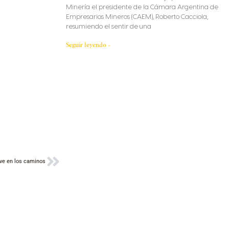
Minería el presidente de la Cámara Argentina de
Empresarios Mineros (CAEM), Roberto Cacciola,
resumiendo el sentir de una
Seguir leyendo »
Siguiente
ve en los caminos