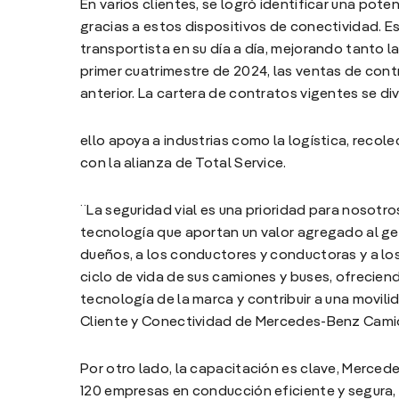
En varios clientes, se logró identificar una pot
gracias a estos dispositivos de conectividad. E
transportista en su día a día, mejorando tanto la
primer cuatrimestre de 2024, las ventas de co
anterior. La cartera de contratos vigentes se div
ello apoya a industrias como la logística, recol
con la alianza de Total Service.
¨La seguridad vial es una prioridad para nosot
tecnología que aportan un valor agregado al ger
dueños, a los conductores y conductoras y a lo
ciclo de vida de sus camiones y buses, ofreciend
tecnología de la marca y contribuir a una movili
Cliente y Conectividad de Mercedes-Benz Cami
Por otro lado, la capacitación es clave, Merce
120 empresas en conducción eficiente y segura, 