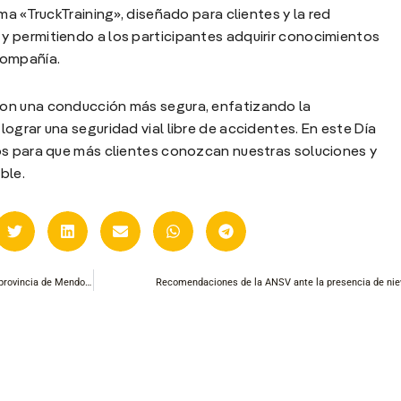
ma «TruckTraining», diseñado para clientes y la red
 permitiendo a los participantes adquirir conocimientos
compañía.
on una conducción más segura, enfatizando la
ograr una seguridad vial libre de accidentes. En este Día
os para que más clientes conozcan nuestras soluciones y
ble.
Los agentes de la ANSV podrán realizar actas de infracción en la provincia de Mendoza
Recomendaciones de la ANSV ante la presencia de nie
FF
CONTACTO
ía Wlazlo
+54 9 11 4438-7276
ora Editorial
Comercial / Ventas / Marketing