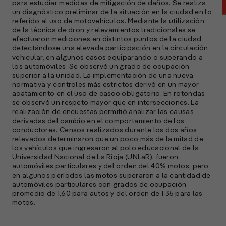
para estudiar medidas de mitigación de daños. Se realiza
un diagnóstico preliminar de la situación en la ciudad en lo
referido al uso de motovehículos. Mediante la utilización
de la técnica de dron y relevamientos tradicionales se
efectuaron mediciones en distintos puntos de la ciudad
detectándose una elevada participación en la circulación
vehicular, en algunos casos equiparando o superando a
los automóviles. Se observó un grado de ocupación
superior a la unidad. La implementación de una nueva
normativa y controles más estrictos derivó en un mayor
acatamiento en el uso de casco obligatorio. En rotondas
se observó un respeto mayor que en intersecciones. La
realización de encuestas permitió analizar las causas
derivadas del cambio en el comportamiento de los
A
conductores. Censos realizados durante los dos años
c
relevados determinaron que un poco más de la mitad de
s
los vehículos que ingresaron al polo educacional de la
a
Universidad Nacional de La Rioja (UNLaR), fueron
automóviles particulares y del orden del 40% motos, pero
e
en algunos períodos las motos superaron a la cantidad de
f
automóviles particulares con grados de ocupación
p
promedio de 1,60 para autos y del orden de 1.35 para las
e
motos.
D