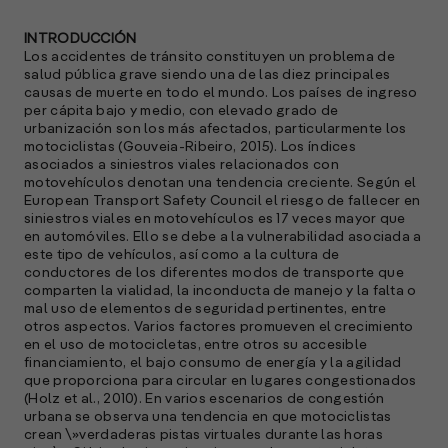
l
M
INTRODUCCIÓN
e
Los accidentes de tránsito constituyen un problema de
p
salud pública grave siendo una de las diez principales
causas de muerte en todo el mundo. Los países de ingreso
l
per cápita bajo y medio, con elevado grado de
urbanización son los más afectados, particularmente los
A
motociclistas (Gouveia-Ribeiro, 2015). Los índices
asociados a siniestros viales relacionados con
E
motovehículos denotan una tendencia creciente. Según el
M
European Transport Safety Council el riesgo de fallecer en
(
siniestros viales en motovehículos es 17 veces mayor que
R
en automóviles. Ello se debe a la vulnerabilidad asociada a
C
este tipo de vehículos, así como a la cultura de
conductores de los diferentes modos de transporte que
e
comparten la vialidad, la inconducta de manejo y la falta o
mal uso de elementos de seguridad pertinentes, entre
s
otros aspectos. Varios factores promueven el crecimiento
en el uso de motocicletas, entre otros su accesible
financiamiento, el bajo consumo de energía y la agilidad
que proporciona para circular en lugares congestionados
S
(Holz et al., 2010). En varios escenarios de congestión
l
urbana se observa una tendencia en que motociclistas
crean \»verdaderas pistas virtuales durante las horas
»