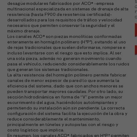
s
desagüe modulares fabricados por ACO® -empresa
multinacional especializada en sistemas de drenaje de alta
resistencia (hasta F900 de resistencia certificada)-
a
desarrollados para los requisitos de tráfico y velocidad
necesarios que permiten conservar la seguridad y el
máximo drenaje.
Los canales ACO® son piezas monolíticas conformadas
enteramente en hormigón polímero (HºPº), evitando el uso
de rejas tradicionales que suelen deformarse, romperse e
incluso levantarse con el riesgo que esto implica. Al ser
una sola pieza, además no generan movimiento cuando
pasa el vehículo, reduciendo considerablemente los ruidos
que generan los sistemas tradicionales.
La alta resistencia del hormigón polímero permite fabricar
canales de menor espesor de pared lo que aumenta la
eficiencia del sistema, dado que con anchos menores se
pueden transportar mayores caudales. Por otro lado, su
sección hidrodinámica en forma de “V” permite un mejor
escurrimiento del agua, haciéndolos autolimpiantes y
permitiendo su instalación aún sin pendiente. La correcta
configuración del sistema facilita la ejecución de la obra y
reduce considerablemente el mantenimiento,
A
principalmente en túneles y autopistas con el riesgo y
c
costo logístico que implica.
s
En resumen, los canales ACO® fabricados en H°P° permiten