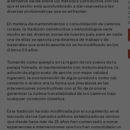
alternativa válida sobre los métodos y productos con los
n
que el sector está acostumbrado a dar respuesta a las
s
diversas problemáticas que se enfrentan.
a
En materia de mantenimientos y consolidación de caminos
rurales, la tradición constructiva y metodológica varía
mucho en las diversas zonas de nuestro país, pero en cada
una de ellas se ejecuta una dinámica de trabajo y de
materiales que prácticamente no se ha modificado en los
últimos 50 años.
Tomando como ejemplo en la región de los suelos de la
pampa húmeda: el mantenimiento con motoniveladora, la
adición de algún suelo de aporte con mejor calidad
ingenieril, la incorporación de algún producto como cal,
cemento o áridos; era la forma que prevalecía en las
intervenciones constructivas con el fin de procurar
garantizar la óptima transitabilidad de los caminos bajo
cualquier condición climática.
Esta tradición ha sido modificada por el surgimiento en el
mercado de los llamados aditivos estabilizadores iónicos
A
que desde hace más de 25 años han comenzado a sumar
c
experiencias e intervenciones que hoy han consolidado un