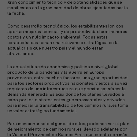
s
gran conocimiento técnico y de potencialidades que se
a
manifiestan en la gran cantidad de obras ejecutadas hasta
la fecha.
e
f
Como desarrollo tecnológico, los estabilizantes Iónicos
p
aportan mejoras técnicas y de productividad con menores
e
costos y un nulo impacto ambiental. Todas estas
D
características toman una relevancia estratégica en la
actual crisis que nuestro país y el mundo están
atravesando.
l
M
e
La actual situación económica y política a nivel global
p
producto de la pandemia y la guerra en Europa
provocaron, entre muchos factores, una gran oportunidad
l
para los sectores productivos nacionales, y estos a su vez,
requieren de una infraestructura que permita satisfacer la
demanda generada. Es aquí donde los planes llevados a
A
cabo por los distintos entes gubernamentales y privados
para mejorar la transitabilidad de los caminos rurales toma
E
un valor estratégico fundamental.
M
(
R
Para mencionar solo algunos de ellos, podemos ver el plan
de mejoramiento de caminos rurales, llevado adelante por
C
la Vialidad Provincial de Buenos Aires que cuenta con más