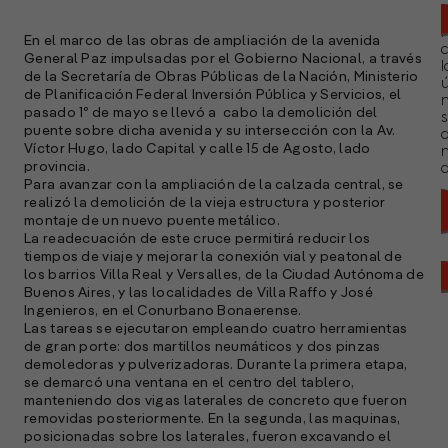
En el marco de las obras de ampliación de la avenida
General Paz impulsadas por el Gobierno Nacional, a través
l
de la Secretaría de Obras Públicas de la Nación, Ministerio
ú
de Planificación Federal Inversión Pública y Servicios, el
n
pasado 1º de mayo se llevó a cabo la demolición del
s
puente sobre dicha avenida y su intersección con la Av.
Víctor Hugo, lado Capital y calle 15 de Agosto, lado
provincia.
a
Para avanzar con la ampliación de la calzada central, se
realizó la demolición de la vieja estructura y posterior
montaje de un nuevo puente metálico.
La readecuación de este cruce permitirá reducir los
tiempos de viaje y mejorar la conexión vial y peatonal de
los barrios Villa Real y Versalles, de la Ciudad Autónoma de
Buenos Aires, y las localidades de Villa Raffo y José
Ingenieros, en el Conurbano Bonaerense.
Las tareas se ejecutaron empleando cuatro herramientas
de gran porte: dos martillos neumáticos y dos pinzas
demoledoras y pulverizadoras. Durante la primera etapa,
se demarcó una ventana en el centro del tablero,
manteniendo dos vigas laterales de concreto que fueron
removidas posteriormente. En la segunda, las maquinas,
posicionadas sobre los laterales, fueron excavando el