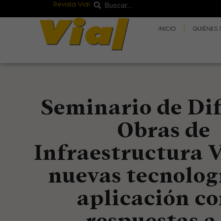
Revista Vial
Buscar
Ir
Buscar
al
INICIO
QUIÉNES
contenido
Seminario de Dif
Obras de
Infraestructura V
nuevas tecnolog
aplicación c
respuestas a