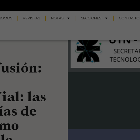
 SOMOS
REVISTAS
NOTAS
SECCIONES
CONTACTO
usión:
ial: las
ías de
omo
 la