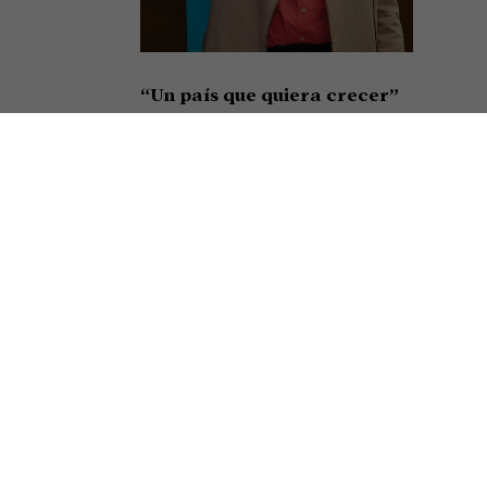
“Un país que quiera crecer”
Así cerró su alocución en el festejo por el Día de la
Minería el presidente de la Cámara Argentina de
Empresarios Mineros (CAEM), Roberto Cacciola,
resumiendo el sentir de una
Seguir leyendo »