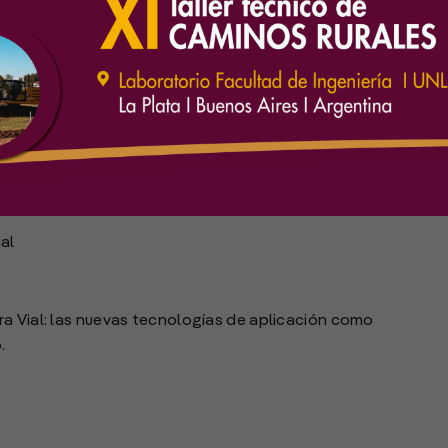
al
ra Vial: las nuevas tecnologías de aplicación como
.