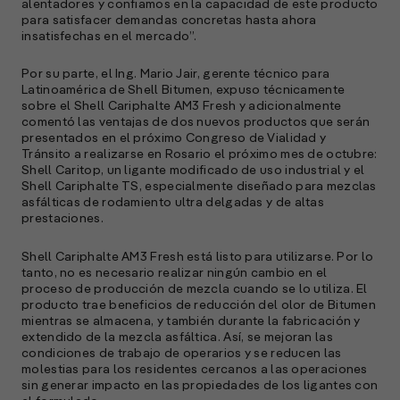
alentadores y confiamos en la capacidad de este producto
c
para satisfacer demandas concretas hasta ahora
s
insatisfechas en el mercado”.
a
Por su parte, el Ing. Mario Jair, gerente técnico para
e
Latinoamérica de Shell Bitumen, expuso técnicamente
f
sobre el Shell Cariphalte AM3 Fresh y adicionalmente
p
comentó las ventajas de dos nuevos productos que serán
e
presentados en el próximo Congreso de Vialidad y
D
Tránsito a realizarse en Rosario el próximo mes de octubre:
Shell Caritop, un ligante modificado de uso industrial y el
l
Shell Cariphalte TS, especialmente diseñado para mezclas
M
asfálticas de rodamiento ultra delgadas y de altas
e
prestaciones.
p
Shell Cariphalte AM3 Fresh está listo para utilizarse. Por lo
l
tanto, no es necesario realizar ningún cambio en el
proceso de producción de mezcla cuando se lo utiliza. El
A
producto trae beneficios de reducción del olor de Bitumen
mientras se almacena, y también durante la fabricación y
E
extendido de la mezcla asfáltica. Así, se mejoran las
M
condiciones de trabajo de operarios y se reducen las
(
molestias para los residentes cercanos a las operaciones
R
sin generar impacto en las propiedades de los ligantes con
C