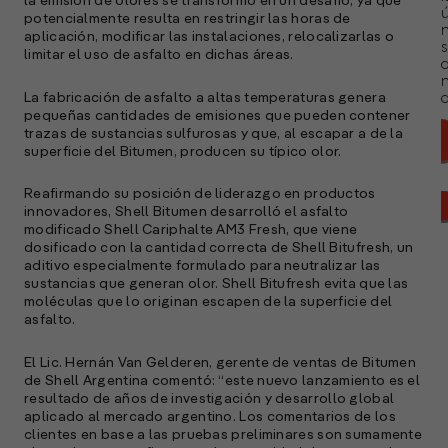
la emisión de olores se transformó en un desafío, ya que
ú
potencialmente resulta en restringir las horas de
n
aplicación, modificar las instalaciones, relocalizarlas o
s
limitar el uso de asfalto en dichas áreas.
La fabricación de asfalto a altas temperaturas genera
a
pequeñas cantidades de emisiones que pueden contener
trazas de sustancias sulfurosas y que, al escapar a de la
superficie del Bitumen, producen su típico olor.
Reafirmando su posición de liderazgo en productos
innovadores, Shell Bitumen desarrolló el asfalto
modificado Shell Cariphalte AM3 Fresh, que viene
dosificado con la cantidad correcta de Shell Bitufresh, un
aditivo especialmente formulado para neutralizar las
sustancias que generan olor. Shell Bitufresh evita que las
moléculas que lo originan escapen de la superficie del
asfalto.
El Lic. Hernán Van Gelderen, gerente de ventas de Bitumen
de Shell Argentina comentó: “este nuevo lanzamiento es el
resultado de años de investigación y desarrollo global
aplicado al mercado argentino. Los comentarios de los
clientes en base a las pruebas preliminares son sumamente
A