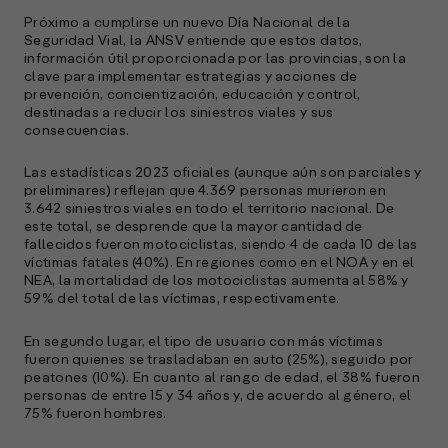
Próximo a cumplirse un nuevo Día Nacional de la
Seguridad Vial, la ANSV entiende que estos datos,
información útil proporcionada por las provincias, son la
clave para implementar estrategias y acciones de
prevención, concientización, educación y control,
destinadas a reducir los siniestros viales y sus
consecuencias.
A
Las estadísticas 2023 oficiales (aunque aún son parciales y
c
preliminares) reflejan que 4.369 personas murieron en
s
3.642 siniestros viales en todo el territorio nacional. De
a
este total, se desprende que la mayor cantidad de
fallecidos fueron motociclistas, siendo 4 de cada 10 de las
e
víctimas fatales (40%). En regiones como en el NOA y en el
f
NEA, la mortalidad de los motociclistas aumenta al 58% y
p
59% del total de las víctimas, respectivamente.
e
D
En segundo lugar, el tipo de usuario con más víctimas
fueron quienes se trasladaban en auto (25%), seguido por
l
peatones (10%). En cuanto al rango de edad, el 38% fueron
M
personas de entre 15 y 34 años y, de acuerdo al género, el
e
75% fueron hombres.
p