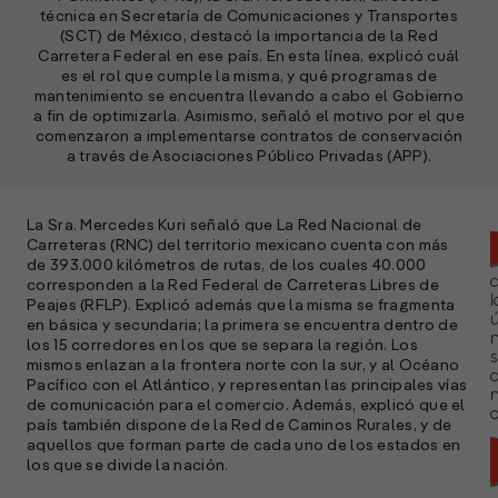
técnica en Secretaría de Comunicaciones y Transportes
(SCT) de México, destacó la importancia de la Red
Carretera Federal en ese país. En esta línea, explicó cuál
es el rol que cumple la misma, y qué programas de
mantenimiento se encuentra llevando a cabo el Gobierno
a fin de optimizarla. Asimismo, señaló el motivo por el que
comenzaron a implementarse contratos de conservación
a través de Asociaciones Público Privadas (APP).
La Sra. Mercedes Kuri señaló que La Red Nacional de
Carreteras (RNC) del territorio mexicano cuenta con más
de 393.000 kilómetros de rutas, de los cuales 40.000
corresponden a la Red Federal de Carreteras Libres de
l
Peajes (RFLP). Explicó además que la misma se fragmenta
ú
en básica y secundaria; la primera se encuentra dentro de
n
los 15 corredores en los que se separa la región. Los
s
mismos enlazan a la frontera norte con la sur, y al Océano
Pacífico con el Atlántico, y representan las principales vías
de comunicación para el comercio. Además, explicó que el
a
país también dispone de la Red de Caminos Rurales, y de
aquellos que forman parte de cada uno de los estados en
los que se divide la nación.