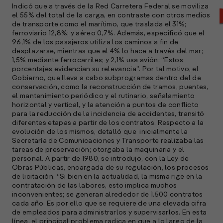
Indicó que a través de la Red Carretera Federal se moviliza
el 55% del total de la carga, en contraste con otros medios
de transporte como el marítimo, que traslada el 31%;
ferroviario 12,8%; y aéreo 0,7%. Además, especificó que el
96,1% de los pasajeros utiliza los caminos a fin de
desplazarse, mientras que el 4% lo hace a través del mar;
1,5% mediante ferrocarriles; y 2,1% usa avión: “Estos
porcentajes evidencian su relevancia”. Por tal motivo, el
Gobierno, que lleva a cabo subprogramas dentro del de
conservación, como la reconstrucción de tramos, puentes,
el mantenimiento periódico y el rutinario, señalamiento
horizontal y vertical, y la atención a puntos de conflicto
para la reducción de la incidencia de accidentes, transitó
diferentes etapas a partir de los contratos. Respecto a la
A
evolución de los mismos, detalló que inicialmente la
c
Secretaría de Comunicaciones y Transporte realizaba las
s
tareas de preservación; otorgaba la maquinaria y el
personal. A partir de 1980, se introdujo, con la Ley de
a
Obras Públicas, encargada de su regulación, los procesos
de licitación. “Si bien en la actualidad, la misma rige en la
e
contratación de las labores, esto implica muchos
f
inconvenientes; se generan alrededor de 1.500 contratos
p
cada año. Es por ello que se requiere de una elevada cifra
e
de empleados para
administrarlos y supervisarlos. En esta
D
línea, el principal problema radica en que a lo largo de la