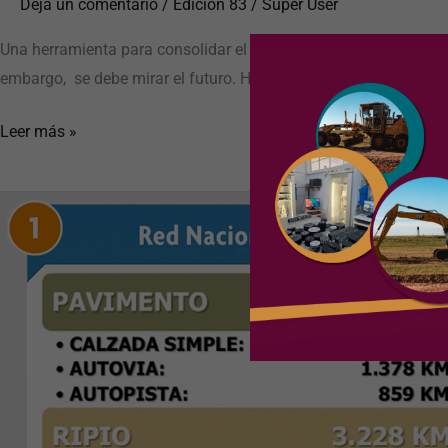
Deja un comentario
/
Edición 83
/
Super User
Una herramienta para consolidar el crecimiento * Por el Ing. F
embargo, se debe mirar el futuro. Hoy existe conciencia de que l
Leer más »
PLANIFICACIÓN
URBANA
SOSTENIBLE
EN
CHINA