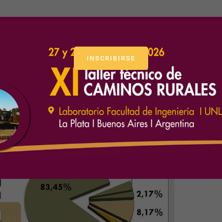
ernando Lago En los últimos años, mucho se ha hecho en cuanto a
a planificación es una herramienta valiosa para orientar el crec
INSCRIBIRSE