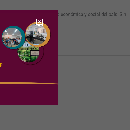
 inversión en infraestructura económica y social del país. Sin
imiento del país, […]