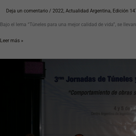
Deja un comentario
/
2022
,
Actualidad Argentina
,
Edición 14
Bajo el lema “Túneles para una mejor calidad de vida”, se lleva
Leer más »
3º
Jornadas
de
Túneles
y
Espacios
Subterráneos:
“Comportamiento
de