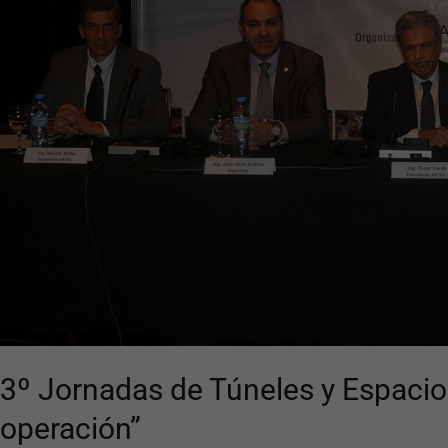
obras
subterráneas
en
operación”
3º Jornadas de Túneles y Espaci
operación”