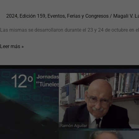
2024
,
Edición 159
,
Eventos
,
Ferias y Congresos
/
Magali V. L
Las mismas se desarrollaron durante el 23 y 24 de octubre en e
Leer más »
Con
gran
éxito,
se
desarrollaron
las
12°
Jornadas