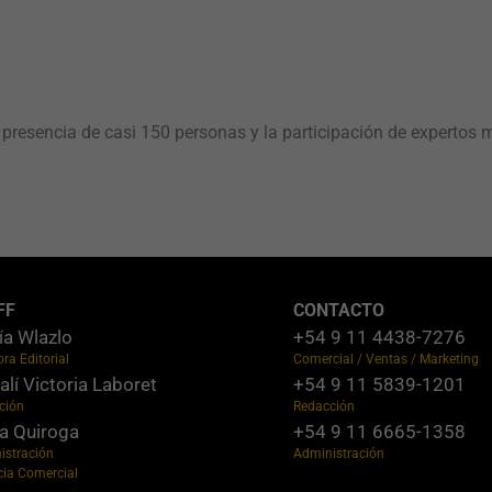
resencia de casi 150 personas y la participación de expertos mu
FF
CONTACTO
ía Wlazlo
+54 9 11 4438-7276
ora Editorial
Comercial / Ventas / Marketing
lí Victoria Laboret
+54 9 11 5839-1201
ción
Redacción
a Quiroga
+54 9 11 6665-1358
istración
Administración
cia Comercial