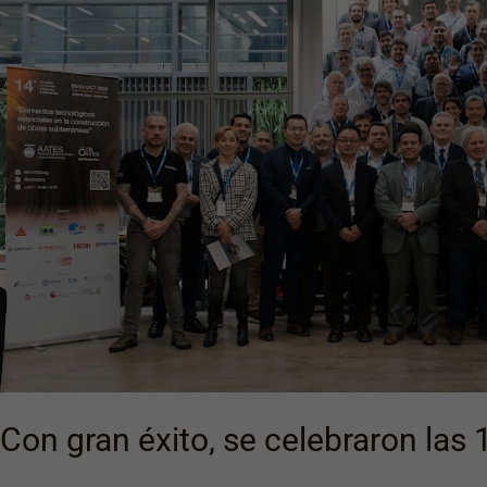
celebraron
las
14°
Jornadas
de
Túneles
y
Espacios
Subterráneos
Con gran éxito, se celebraron las