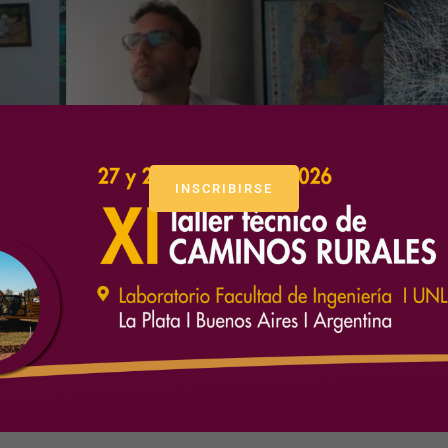
INSCRIBIRSE
las 12° Jornadas de AATES