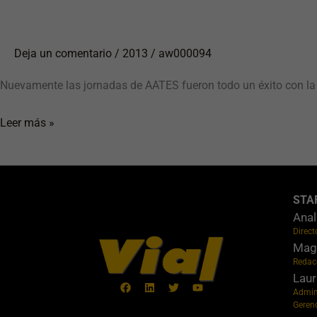
Deja un comentario
/
2013
/
aw000094
Nuevamente las jornadas de AATES fueron todo un éxito con la p
Leer más »
STA
Anal
Direct
Maga
Redac
Laur
Admin
Geren
Facebook
Linkedin
Twitter
Youtube