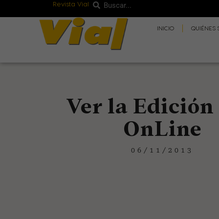
Revista Vial
Buscar
Ir
Buscar
al
INICIO
QUIÉNES
contenido
Ver la Edición
OnLine
06/11/2013