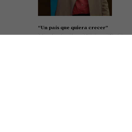
“Un país que quiera crecer”
Así cerró su alocución en el festejo por el Día de la
Minería el presidente de la Cámara Argentina de
Empresarios Mineros (CAEM), Roberto Cacciola,
resumiendo el sentir de una
Seguir leyendo »