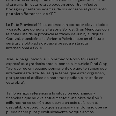
alta gama. En esta ruta se pueden encontrar viñedos,
A
bodegas y canteras además de los accesos al yacimiento
petrolero Barrancas, de YPF.
E
M
La Ruta Provincial 14 es, además, un corredor clave, rápido
(
y directo que conecta a la zona Sur del Gran Mendoza con
R
la zona Este de la provincia (a través de Junín) al dique El
C
Carrizal, y también a la Variante Palmira, que en el futuro
será la vía obligada de carga pesada en la ruta
e
internacional a Chile.
s
Tras la inauguración, el Gobernador Rodolfo Suárez
expresó su agradecimiento al concejal Mauricio Pinti Clop,
“porque fue un reclamo permanente de que teníamos que
S
intervenir esta ruta. Así es que tenés que estar orgulloso,
l
porque sos el artífice de habernos pedido e insistido en
esta obra”.
»
También hizo referencia a la situación económica y
financiera que se vive actualmente: “Una obra de $600
millones no es común que ocurra en este país, con el
descalabro económico que estamos viviendo, sino que se
puede hacer pura y exclusivamente porque somos