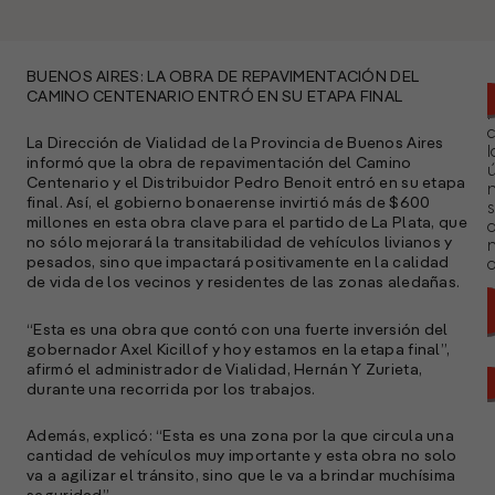
BUENOS AIRES: LA OBRA DE REPAVIMENTACIÓN DEL
CAMINO CENTENARIO ENTRÓ EN SU ETAPA FINAL
La Dirección de Vialidad de la Provincia de Buenos Aires
l
informó que la obra de repavimentación del Camino
ú
Centenario y el Distribuidor Pedro Benoit entró en su etapa
n
final. Así, el gobierno bonaerense invirtió más de $600
s
millones en esta obra clave para el partido de La Plata, que
no sólo mejorará la transitabilidad de vehículos livianos y
pesados, sino que impactará positivamente en la calidad
a
de vida de los vecinos y residentes de las zonas aledañas.
“Esta es una obra que contó con una fuerte inversión del
gobernador Axel Kicillof y hoy estamos en la etapa final”,
afirmó el administrador de Vialidad, Hernán Y Zurieta,
durante una recorrida por los trabajos.
Además, explicó: “Esta es una zona por la que circula una
cantidad de vehículos muy importante y esta obra no solo
va a agilizar el tránsito, sino que le va a brindar muchísima