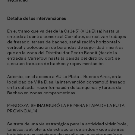
seguridad”.
Detalle de las intervenciones
En el tramo que va desde la Calle 51 (Villa Elisa) hasta la
entrada al centro comercial Carrefour, se realizan trabajos
A
de fresado, tareas de bacheo, señalización horizontal y
c
vertical y colocación de barandas de seguridad, mientras
s
que en la zona del Distribuidor Pedro Benoit (desde la
a
entrada a Carrefour hasta la bajada del distribuidor), se
ejecutan trabajos de bacheo y repavimentación.
e
f
Además, en el acceso a AU La Plata – Buenos Aires, en la
p
localidad de Villa Elisa, la intervención contempló fresado
e
en la calzada, reconformación de banquinas y tareas de
D
Bacheo en zonas comprometidas.
l
MENDOZA: SE INAUGURÓ LA PRIMERA ETAPA DE LA RUTA
M
PROVINCIAL 14
e
p
Se trata de una vía estratégica para la actividad vitivinícola,
turística, petrolera, de extracción de áridos y que además
l
ha iniciado un incipiente desarrollo en la gastronomía de