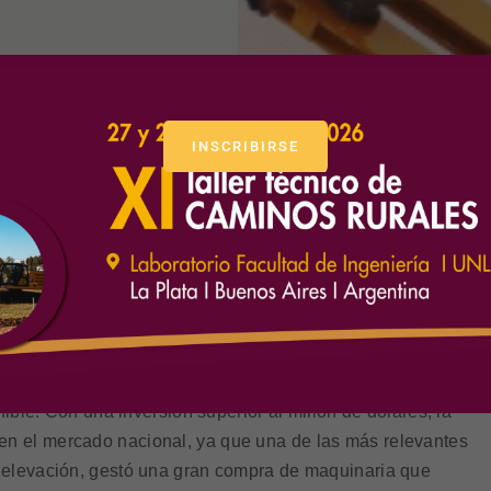
INSCRIBIRSE
gico durante agosto del presente año y a sólo dos meses
nible. Con una inversión superior al millón de dólares, la
n el mercado nacional, ya que una de las más relevantes
 elevación, gestó una gran compra de maquinaria que