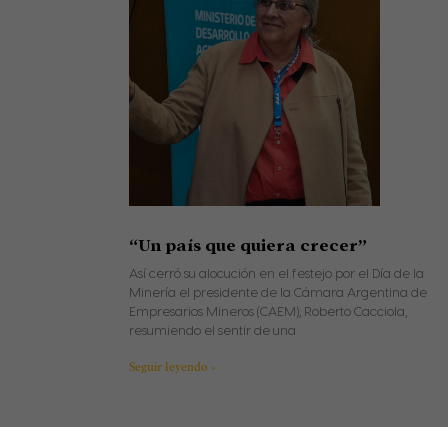
“Un país que quiera crecer”
Así cerró su alocución en el festejo por el Día de la
Minería el presidente de la Cámara Argentina de
Empresarios Mineros (CAEM), Roberto Cacciola,
resumiendo el sentir de una
Seguir leyendo »