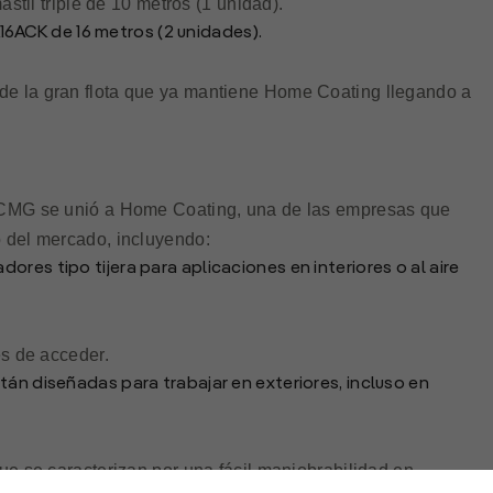
il triple de 10 metros (1 unidad).
6ACK de 16 metros (2 unidades).
de la gran flota que ya mantiene Home Coating llegando a
 XCMG se unió a Home Coating, una de las empresas que
o del mercado, incluyendo:
res tipo tijera para aplicaciones en interiores o al aire
es de acceder.
tán diseñadas para trabajar en exteriores, incluso en
que se caracterizan por una fácil maniobrabilidad en