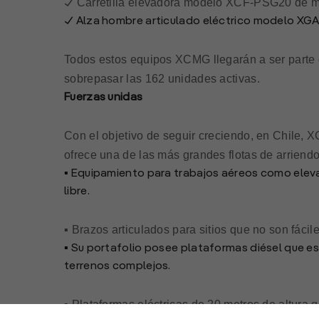
Carretilla elevadora modelo XCF-PSG20 de mást
✓
✓
Alza hombre articulado eléctrico modelo XGA1
Todos estos equipos XCMG llegarán a ser parte 
sobrepasar las 162 unidades activas.
Fuerzas unidas
Con el objetivo de seguir creciendo, en Chile,
ofrece una de las más grandes flotas de arriend
▪ Equipamiento para trabajos aéreos como elevado
libre.
▪ Brazos articulados para sitios que no son fácil
▪ Su portafolio posee plataformas diésel que es
terrenos complejos.
▪ Plataformas eléctricas de 20 metros de altura 