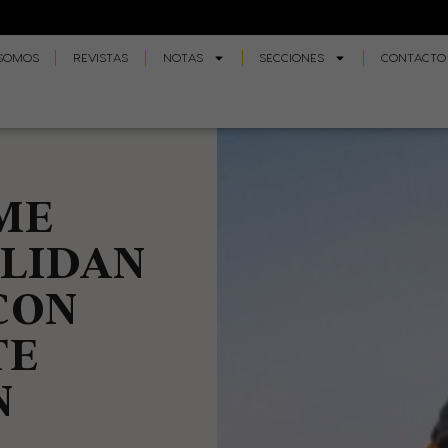
 SOMOS
REVISTAS
NOTAS
SECCIONES
CONTACTO
ME
OLIDAN
CON
TE
N