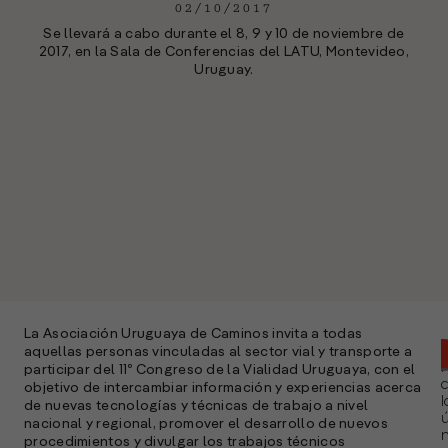
02/10/2017
Se llevará a cabo durante el 8, 9 y 10 de noviembre de
2017, en la Sala de Conferencias del LATU, Montevideo,
Uruguay.
La Asociación Uruguaya de Caminos invita a todas
aquellas personas vinculadas al sector vial y transporte a
participar del 11º Congreso de la Vialidad Uruguaya, con el
objetivo de intercambiar información y experiencias acerca
l
de nuevas tecnologías y técnicas de trabajo a nivel
ú
nacional y regional, promover el desarrollo de nuevos
n
procedimientos y divulgar los trabajos técnicos