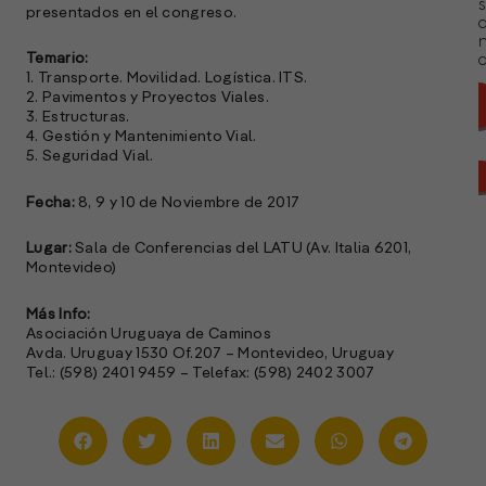
s
presentados en el congreso.
Temario:
a
1. Transporte. Movilidad. Logística. ITS.
2. Pavimentos y Proyectos Viales.
3. Estructuras.
4. Gestión y Mantenimiento Vial.
5. Seguridad Vial.
Fecha:
8, 9 y 10 de Noviembre de 2017
Lugar:
Sala de Conferencias del LATU (Av. Italia 6201,
Montevideo)
Más Info:
Asociación Uruguaya de Caminos
Avda. Uruguay 1530 Of.207 – Montevideo, Uruguay
Tel.: (598) 2401 9459 – Telefax: (598) 2402 3007
A
c
s