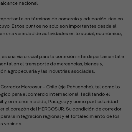
 alcance nacional.
d importante en términos de comercio y educación, rica en
de cuyo. Estos puntos no solo son importantes desde el
cen una variedad de actividades en lo social, económico,
 es una vía crucial para la conexión interdepartamental e
ntal en el transporte de mercancías, bienes y,
ión agropecuaria y las industrias asociadas.
Corredor Mercosur – Chile (eje Pehuenche), tal como lo
tégico para el comercio internacional, facilitando el
sil y, en menor medida, Paraguay y como particularidad
a ser el corazón del MERCOSUR. Su condición de corredor
para la integración regional y el fortalecimiento de los
es vecinos.