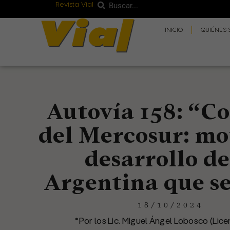
Revista Vial
Buscar
Ir
Buscar
al
INICIO
QUIÉNES
contenido
Autovía 158: “C
del Mercosur: mo
desarrollo de
Argentina que se
18/10/2024
*Por los Lic. Miguel Ángel Lobosco (Lic