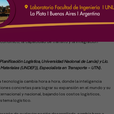
ánico Mercosur o Eje Pehuenche es un proyecto prioritario
económico, la capacidad de tránsito y la integración
lanificación Logística, Universidad Nacional de Lanús) y Lic.
– Materiales (UNDEF)), Especialista en Transporte – UTN).
la tecnología cambia hora a hora, donde la inteligencia
acciones concretas para lograr su expansión en el mundo y su
ernacional y nacional, bajando los costos logísticos,
istema logístico.