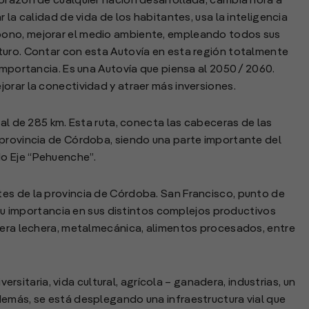
orazón de cualquier nación desarrollada, cambia hora a
 la calidad de vida de los habitantes, usa la inteligencia
e carbono, mejorar el medio ambiente, empleando todos sus
turo. Contar con esta Autovía en esta región totalmente
importancia. Es una Autovía que piensa al 2050 / 2060.
orar la conectividad y atraer más inversiones.
tal de 285 km. Esta ruta, conecta las cabeceras de las
 provincia de Córdoba, siendo una parte importante del
o Eje “Pehuenche”.
es de la provincia de Córdoba. San Francisco, punto de
y su importancia en sus distintos complejos productivos
adera lechera, metalmecánica, alimentos procesados, entre
iversitaria, vida cultural, agrícola – ganadera, industrias, un
demás, se está desplegando una infraestructura vial que