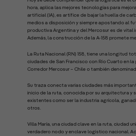
Hoy se debe comprender que la logística es el c
hora, aplica las mejores tecnologías para mejorar
artificial (IA), es artífice de bajar la huella d
medios a disposición y siempre apostando al fu
productiva Argentina y del Mercosur es de vital 
Además, la construcción de la A-158 promete mej
La Ruta Nacional (RN) 158, tiene una longitud to
ciudades de San Francisco con Río Cuarto en la
Corredor Mercosur – Chile o también denominad
Su traza conecta varias ciudades más important
inicio de la ruta, conocida por su arquitectura 
existentes como ser la industria agrícola, gan
otros.
Villa María, una ciudad clave en la ruta, ciudad un
verdadero nodo y enclave logístico nacional. A