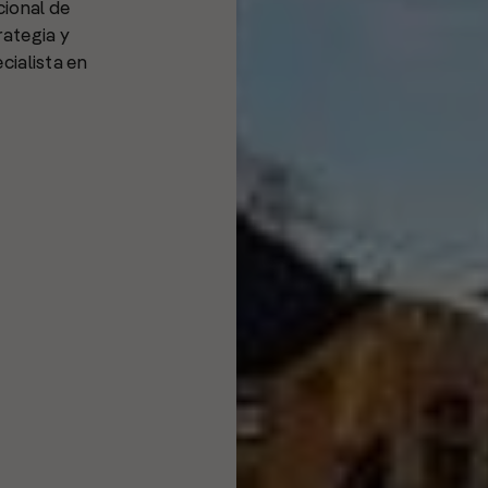
cional de
rategia y
cialista en