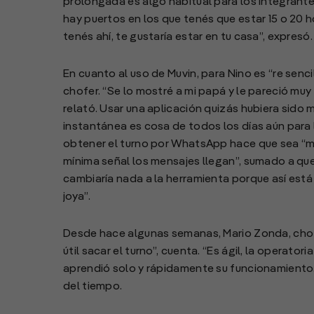
prolongada es algo habitual para los integrante
hay puertos en los que tenés que estar 15 o 20 h
tenés ahí, te gustaría estar en tu casa”, expresó.
En cuanto al uso de Muvin, para Nino es “re senc
chofer. “Se lo mostré a mi papá y le pareció muy f
relató. Usar una aplicación quizás hubiera sido
instantánea es cosa de todos los días aún para
obtener el turno por WhatsApp hace que sea “mu
mínima señal los mensajes llegan”, sumado a que
cambiaría nada a la herramienta porque así está 
joya”.
Desde hace algunas semanas, Mario Zonda, chofe
útil sacar el turno”, cuenta. “Es ágil, la operato
aprendió solo y rápidamente su funcionamiento. 
del tiempo.