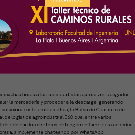
INSCRIBIRSE
 de ingreso a calada en los puertos a través del chat.
ir muchas horas a los transportistas que se ven obligados
, calar la mercadería y proceder a la descarga, generando
ra solucionar esta problemática, la Bolsa de Comercio de
l de logística agroindustrial 360 que, entre varios
ilidad de que los choferes obtengan un turno para acceder
a horaria, simplemente chateando por WhatsApp.