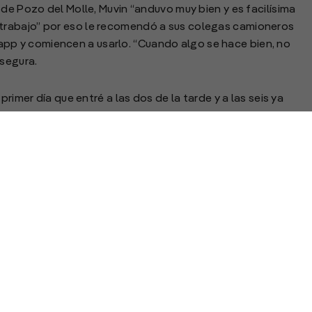
de Pozo del Molle, Muvin “anduvo muy bien y es facilísima
r el trabajo” por eso le recomendó a sus colegas camioneros
p y comiencen a usarlo. “Cuando algo se hace bien, no
asegura.
rimer día que entré a las dos de la tarde y a las seis ya
ro día a las nueve de la mañana y yo antes de las 19
elató Guillermo Pinto Bravo de Roldán. Además, destacó el
seguridad vial a través del uso de este sistema.
a tecnología”, según dice. Pero con Muvin se sorprendió: “Me
 problema para sacar el turno, es muy buena la propuesta y
ucho, tenés la posibilidad de hacer otro viaje en el mismo
de la BCR es posible lograr un ahorro significativo de
as terminales y mayor seguridad vial, tres puntos clave
dena logística agroindustrial argentina. Además, los