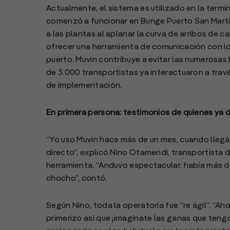
Actualmente, el sistema es utilizado en la term
comenzó a funcionar en Bunge Puerto San Martí
a las plantas al aplanar la curva de arribos de c
ofrecer una herramienta de comunicación con l
puerto. Muvin contribuye a evitar las numerosas
de 3.000 transportistas ya interactuaron a trav
de implementación.
En primera persona: testimonios de quienes ya di
“Yo uso Muvin hace más de un mes, cuando llegás
directo”, explicó Nino Otamendi, transportista 
herramienta. “Anduvo espectacular, había más de 
chocho”, contó.
Según Nino, toda la operatoria fue “re ágil”. “A
primerizo así que ¡imagínate las ganas que tengo