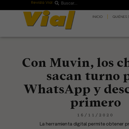
Revista Vial
Buscar
Ir
Buscar
al
INICIO
QUIÉNES
contenido
Con Muvin, los c
sacan turno 
WhatsApp y des
primero
16/11/2020
La herramienta digital permite obtener p