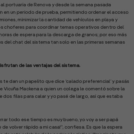
inal portuaria de Renova y desde la semana pasada
n en un período de prueba, permitiendo ordenar el acceso
amiones, minimizar la cantidad de vehículos en playa y
os choferes para coordinar temas operativos dentro del
 horas de espera para la descarga de granos; por eso más
és del chat del sistema tan solo en las primeras semanas
sfrutan de las ventajas del sistema.
 te dan un papelito que dice ‘calado preferencial’ y pasás
de Vicuña Mackena a quien un colega le comentó sobre la
dos filas para calar y yo pasé de largo, así que estaba
horrar todo ese tiempo es muy bueno, yo voy a ser papá
 de volver rápido a mi casa!”, confiesa. Es que la espera