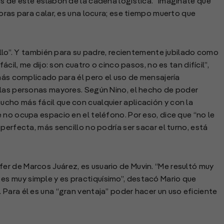
s de este eslabón de la cadena logística. “Imaginate que
oras para calar, es una locura; ese tiempo muerto que
illo”. Y también para su padre, recientemente jubilado como
ácil, me dijo: son cuatro o cinco pasos, no es tan difícil”,
 más complicado para él pero el uso de mensajería
 las personas mayores. Según Nino, el hecho de poder
cho más fácil que con cualquier aplicación y con la
 no ocupa espacio en el teléfono. Por eso, dice que “no le
perfecta, más sencillo no podría ser sacar el turno, está
r de Marcos Juárez, es usuario de Muvin. “Me resultó muy
ria es muy simple y es practiquísimo”, destacó Mario que
Para él es una “gran ventaja” poder hacer un uso eficiente