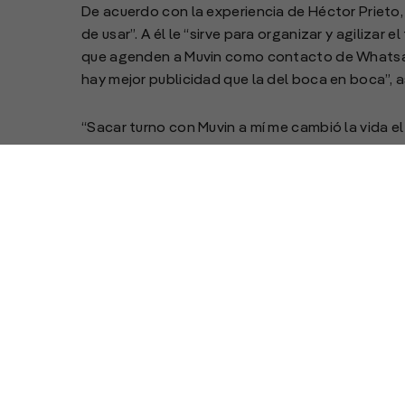
De acuerdo con la experiencia de Héctor Prieto, 
de usar”. A él le “sirve para organizar y agiliza
que agenden a Muvin como contacto de Whatsap
hay mejor publicidad que la del boca en boca”, 
“Sacar turno con Muvin a mí me cambió la vida el p
estaba afuera. Mis compañeros descargaron al ot
estaba listo para poder ir a buscar a mi hija”, r
orden que se consigue en los puertos y la mayor 
A Ariel Ramírez, de Etruria, “le cuesta un poco l
resultó muy sencillo para entrar, no tuve ningún
muy práctica”. Tal como cuenta, “Muvin agilizó m
día o de pasar más horas con tu familia”.
A través del sistema de turnos que ofrece Muvin 
tiempo para los transportistas, mayor orden en l
que contribuyen a mejorar la eficiencia de la ca