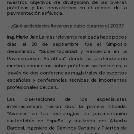
nuestros objetivos de divulgación de las buenas
A
prácticas y las innovaciones en el campo de la
pavimentación asfáltica.
E
M
– ¿Qué actividades llevaron a cabo durante el 2023?
(
R
Ing. Mario Jair:
La más relevante realizada hace pocos
C
días, el 28 de septiembre, fue el Simposio
denominado “Sustentabilidad y Resiliencia en la
e
Pavimentación Asfáltica” donde se profundizaron
s
muchos conceptos sobre prácticas sustentables, a
través de dos conferencias magistrales de expertos
españoles y conferencias técnicas de importantes
S
profesionales del país.
l
»
Las disertaciones de los especialistas
internacionales fueron dos: la primera titulada:
“Avances en las tecnologías de pavimentación
sustentable en España” y realizada por Alberto
Bardesi, Ingeniero de Caminos Canales y Puertos de