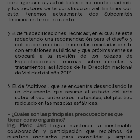
con organismos y autoridades como con la academia
y los sectores de la construcción vial. En línea con
esto, tenemos actualmente dos Subcomités
Técnicos en funcionamiento:
§
El de
“Especificaciones Técnicas”
, en el cual se está
redactando una recomendación para el diseño y
A
colocación en obra de mezclas recicladas in situ
c
con emulsiones asfálticas y que próximamente se
s
abocará a la revisión de los pliegos de
a
Especificaciones Técnicas sobre mezclas y
tratamientos asfálticos de la Dirección nacional
e
de Vialidad del año 2017.
f
p
§
El de “Aditivos”, que se encuentra desarrollando la
e
un documento que resume el estado del arte
D
sobre el uso, entre otros materiales, del plástico
reciclado en las mezclas asfálticas.
l
M
– ¿Cuáles son las principales preocupaciones que
e
tienen como organismo?
p
Ing. Mario Jair:
Lograr mantener la inestimable
colaboración y participación que recibimos de
l
nuestros asociados para consolidar y ampliar