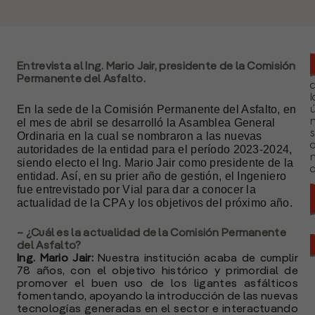
Entrevista al Ing. Mario Jair, presidente de la Comisión
Permanente del Asfalto.
l
En la sede de la
Comisión Permanente del Asfalto
, en
ú
el mes de abril se desarrolló la Asamblea General
n
s
Ordinaria en la cual se nombraron a las nuevas
autoridades de la entidad para el período 2023-2024,
siendo electo el
Ing. Mario Jair
como presidente de la
a
entidad. Así, en su prier año de gestión, el Ingeniero
fue entrevistado por Vial para dar a conocer la
actualidad de la CPA y los objetivos del próximo año.
– ¿Cuál es la actualidad de la Comisión Permanente
del Asfalto?
Ing. Mario Jair:
Nuestra institución acaba de cumplir
78 años, con el objetivo histórico y primordial de
promover el buen uso de los ligantes asfálticos
fomentando, apoyando la introducción de las nuevas
tecnologías generadas en el sector e interactuando