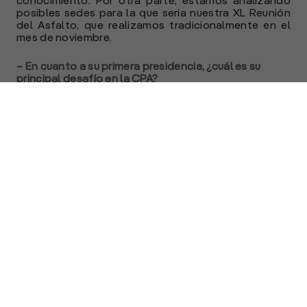
conocimiento. Por otra parte, estamos analizando
posibles sedes para la que sería nuestra XL Reunión
del Asfalto, que realizamos tradicionalmente en el
mes de noviembre.
– En cuanto a su primera presidencia, ¿cuál es su
principal desafío en la CPA?
Ing. Mario Jair:
En primer lugar, quiero compartir el
honor que me genera presidir la CPA. Estar al frente
de una institución reconocida en nuestra industria,
representa para mí una responsabilidad y una
oportunidad única, que agradezco a mis colegas de
la Comisión Directiva por el apoyo y a mis
antecesores por la gestión realizada.
Hoy día, el desafío de la CPA es el de la industria en
general y el de la pavimentación asfáltica en
particular: compromiso con la sustentabilidad, la
descarbonización, la resiliencia y la reducción de la
huella de carbono. La industria del asfalto ha sido
pionera en línea con este compromiso global: reciclar
y reutilizar pavimentos envejecidos, reducir las
temperaturas en la producción y colocación de
mezclas bituminosas y bregar cada vez más por la