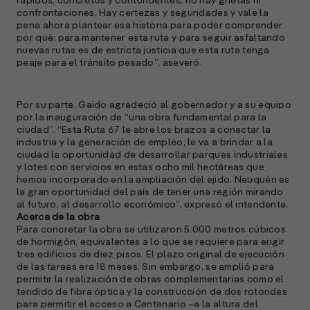
rápidos, concretos y contundentes, no hay grietas ni
confrontaciones. Hay certezas y seguridades y vale la
e
pena ahora plantear esa historia para poder comprender
s
por qué: para mantener esta ruta y para seguir asfaltando
nuevas rutas es de estricta justicia que esta ruta tenga
peaje para el tránsito pesado”, aseveró.
S
l
Por su parte, Gaido agradeció al gobernador y a su equipo
por la inauguración de “una obra fundamental para la
»
ciudad”. “Esta Ruta 67 le abre los brazos a conectar la
industria y la generación de empleo, le va a brindar a la
ciudad la oportunidad de desarrollar parques industriales
y lotes con servicios en estas ocho mil hectáreas que
hemos incorporado en la ampliación del ejido. Neuquén es
la gran oportunidad del país de tener una región mirando
al futuro, al desarrollo económico”, expresó el intendente.
Acerca de la obra
Para concretar la obra se utilizaron 5.000 metros cúbicos
de hormigón, equivalentes a lo que se requiere para erigir
tres edificios de diez pisos. El plazo original de ejecución
de las tareas era 18 meses. Sin embargo, se amplió para
permitir la realización de obras complementarias como el
tendido de fibra óptica y la construcción de dos rotondas
para permitir el acceso a Centenario –a la altura del