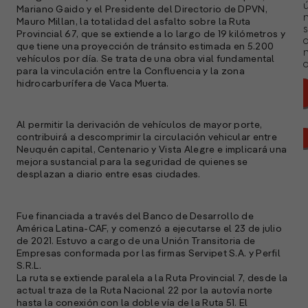
ú
Mariano Gaido y el Presidente del Directorio de DPVN,
n
Mauro Millan, la totalidad del asfalto sobre la Ruta
s
Provincial 67, que se extiende a lo largo de 19 kilómetros y
que tiene una proyección de tránsito estimada en 5.200
vehículos por día. Se trata de una obra vial fundamental
a
para la vinculación entre la Confluencia y la zona
hidrocarburífera de Vaca Muerta.
Al permitir la derivación de vehículos de mayor porte,
contribuirá a descomprimir la circulación vehicular entre
Neuquén capital, Centenario y Vista Alegre e implicará una
mejora sustancial para la seguridad de quienes se
desplazan a diario entre esas ciudades.
Fue financiada a través del Banco de Desarrollo de
América Latina-CAF, y comenzó a ejecutarse el 23 de julio
de 2021. Estuvo a cargo de una Unión Transitoria de
Empresas conformada por las firmas Servipet S.A. y Perfil
S.R.L.
La ruta se extiende paralela a la Ruta Provincial 7, desde la
actual traza de la Ruta Nacional 22 por la autovía norte
A
hasta la conexión con la doble vía de la Ruta 51. El