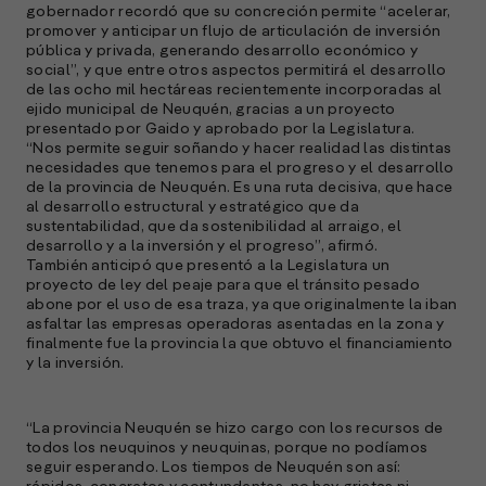
c
gobernador recordó que su concreción permite “acelerar,
s
promover y anticipar un flujo de articulación de inversión
a
pública y privada, generando desarrollo económico y
social”, y que entre otros aspectos permitirá el desarrollo
e
de las ocho mil hectáreas recientemente incorporadas al
f
ejido municipal de Neuquén, gracias a un proyecto
p
presentado por Gaido y aprobado por la Legislatura.
e
“Nos permite seguir soñando y hacer realidad las distintas
necesidades que tenemos para el progreso y el desarrollo
D
de la provincia de Neuquén. Es una ruta decisiva, que hace
al desarrollo estructural y estratégico que da
l
sustentabilidad, que da sostenibilidad al arraigo, el
M
desarrollo y a la inversión y el progreso”, afirmó.
e
También anticipó que presentó a la Legislatura un
p
proyecto de ley del peaje para que el tránsito pesado
abone por el uso de esa traza, ya que originalmente la iban
l
asfaltar las empresas operadoras asentadas en la zona y
finalmente fue la provincia la que obtuvo el financiamiento
A
y la inversión.
E
M
“La provincia Neuquén se hizo cargo con los recursos de
(
todos los neuquinos y neuquinas, porque no podíamos
R
seguir esperando. Los tiempos de Neuquén son así:
C