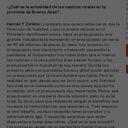
-¿Cuál es la actualidad de los caminos rurales en la
l
provincia de Buenos Aires?
ú
n
s
Hernán Y Zurieta:
Lo primero que quiero remarcar es que la
Dirección de Vialidad, y uno lo podría replicar en el
Ministerio de Infraestructura, tiene un presupuesto muy
a
grande. Vialidad está manejando un presupuesto de cerca
de 40 mil millones de pesos. Es decir, hoy tenemos un
presupuesto muy importante, y habiendo superado la
pandemia, el Gobernador nos había dicho que el interior,
los caminos y la obra pública iban a tener fondos, y los
presupuestos lo muestran de esa manera. Quizás los
primeros años con pandemia fue muy difícil poder ejecutar
un presupuesto por la incertidumbre que había. Pero la
realidad es que, desde que me tocó asumir a mí, Vialidad
hoy está en un momento como en muy pocas épocas ha
sucedido, con un presupuesto muy importante. Ahora, ese
presupuesto es una parte de una solución, pero no es la
total. Es decir, para que realmente tengan el beneficio que
necesita la comunidad hay que ejecutarlos. Y ahí empieza
el otro desafío, porque necesitás tener proyectos y lo
administrativo ágil. Y necesitás empresas que estén
dispuestas a tomar esas obras. ¿Qué es lo que sucedió?
Las empresas venían de un parate muy fuerte: fueron los