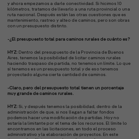
y ahora empezamos a darle conectividad. Si hicimos 10
R
kilómetros, tratamos de llevarlo a una ruta provincial o una
C
ruta nacional. Después están las otras cuestiones que es
mantenimiento, rastreo y alteo de caminos, pero son obras
e
con un presupuesto distinto.
s
-¿El presupuesto total para caminos rurales de cuánto es?
S
HYZ:
Dentro del presupuesto de la Provincia de Buenos
Aires, tenemos la posibilidad de licitar caminos rurales
l
haciendo traspaso de partida, no tenemos un límite. Lo que
»
sí tenemos es un presupuesto total y de eso tenemos
proyectado alguna cierta cantidad de caminos.
-Claro, pero del presupuesto total tienen un porcentaje
muy grande de caminos rurales.
HYZ:
Si, y después tenemos la posibilidad, dentro de la
administración de que, si nos llegan a faltar fondos
podemos hacer una modificación de partidas. Hoy no
estaría la limitante por el tema de los recursos. El límite lo
encontramos en las licitaciones, en todo el proceso
administrativo y la elaboración de proyectos. En este