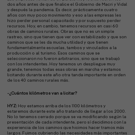
dos años antes de que finalice el Gobierno de Macri y Vidal
A
y después la pandemia. Es decir, prácticamente cuatro
c
años con muy poco movimiento y eso a las empresas les
s
hizo perder personal capacitado y por supuesto perder
a
recursos. Hoy, en cambio, tenemos recursos en casi 60
obras de caminos rurales. Obras que no es un simple
e
rastreo, sino que tienen que ver con estabilizado y que son
f
caminos que se les da mucha utilidad y que tienen
p
fundamentalmente escuelas, tambos y vinculados a la
e
producción o al turismo. Esos caminos que se
seleccionaron no fueron arbitrarios, sino que se trabajó
D
con los intendentes. Hoy tenemos un despliegue muy
grande, tenemos todas esas obras en marcha y estamos
l
licitando durante este año otra tanda importante en orden
M
de los 40 caminos rurales más.
e
p
-¿Cuántos kilómetros van a licitar?
l
HYZ:
Hoy estamos arriba de los 1100 kilómetros y
A
estaremos durante este año tratando de llegar a los 2000.
No lo tenemos cerrado porque se va modificando según la
E
presentación de cada intendente, pero sí decidimos con la
M
experiencia de los caminos que hicimos hacer tramos más
largos. Fuimos cubriendo las necesidades más importantes
(