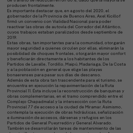
de tránsito se reduzcan en un 80%, dado que la mayoría se
producen frontalmente.
Es importante destacar que, en agosto del 2020, el
gobernador de la Provincia de Buenos Aires, Axel Kicillof
firmó un convenio con Vialidad Nacional para poder
reactivar las obras de autovía del Corredor del Atlántico,
cuyos trabajos estaban paralizados desde septiembre de
2019.
Estas obras, tan importantes para la comunidad, otorgarán
mayor seguridad a quienes circulen por ellas, eliminarán la
posibilidad de choques frontales, otorgarán mayor confort
y beneficiarán directamente a los habitantes de los
Partidos de Lavalle, Tordillo, Maipú, Madariaga, De la Costa
y a la población en general que elige las playas
bonaerenses para pasar sus días de descanso.
Además de esta obra tan trascendente para el turismo, se
encuentra en ejecución la repavimentación de la Ruta
Provincial 11. Ésta incluye la reconstrucción de banquinas y
obras complementarias, en el tramo comprendido entre el
Complejo Chapadmalal y la intersección con la Ruta
Provincial 77 de acceso a la ciudad de Miramar. Asimismo,
contempla la ejecución de obras hidráulicas, señalización
e iluminación de accesos, dársenas y refugios en los
Partidos de General Pueyrredón y General Alvarado.
También se desarrollarán tareas de mantenimiento de las