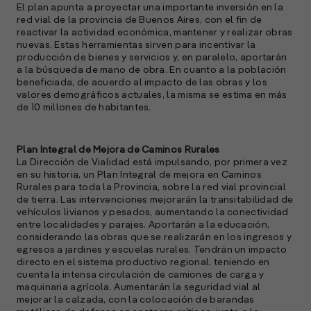
El plan apunta a proyectar una importante inversión en la
red vial de la provincia de Buenos Aires, con el fin de
reactivar la actividad económica, mantener y realizar obras
nuevas. Estas herramientas sirven para incentivar la
producción de bienes y servicios y, en paralelo, aportarán
a la búsqueda de mano de obra. En cuanto a la población
A
beneficiada, de acuerdo al impacto de las obras y los
c
valores demográficos actuales, la misma se estima en más
s
de 10 millones de habitantes.
a
e
Plan Integral de Mejora de Caminos Rurales
f
La Dirección de Vialidad está impulsando, por primera vez
p
en su historia, un Plan Integral de mejora en Caminos
e
Rurales para toda la Provincia, sobre la red vial provincial
D
de tierra. Las intervenciones mejorarán la transitabilidad de
vehículos livianos y pesados, aumentando la conectividad
l
entre localidades y parajes. Aportarán a la educación,
M
considerando las obras que se realizarán en los ingresos y
e
egresos a jardines y escuelas rurales. Tendrán un impacto
p
directo en el sistema productivo regional, teniendo en
cuenta la intensa circulación de camiones de carga y
l
maquinaria agrícola. Aumentarán la seguridad vial al
mejorar la calzada, con la colocación de barandas
A