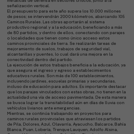
metálicas de defensa en sectores críticos, junto a la
señalización vertical.
E
El presupuesto para este año supera los 10.000 millones
de pesos; se intervendrán 2000 kilómetros, abarcando 105
M
Caminos Rurales. Las obras aportarán al sistema
(
productivo regional y a la educación, beneficiando a más
R
de 80 partidos, y dentro de ellos, conectando con parajes
C
o localidades que tienen como único acceso estos
caminos provinciales de tierra. Se realizarán tareas de
e
mejoramiento de suelos, trabajos de seguridad vial,
s
alcantarillas y puentes, lo cual dará una mejora en la
conectividad dentro del partido.
La ejecución de estos trabajos beneficia a la educación, ya
que asegura el ingreso y egreso a establecimientos
S
educativos rurales. Son más de 100 establecimientos,
l
incluyendo jardines, escuelas primarias y secundarias,
incluso de educación para adultos. Es importante destacar
»
que los parajes vinculados con estas obras, no tienen en la
actualidad una vía de acceso pavimentada. De esta manera
se busca lograr la transitabilidad aún en días de lluvia con
vehículos livianos ante emergencias.
Mientras, se continúa trabajando en proyectos para
caminos rurales provinciales que atraviesan los partidos
de Pila, Dolores, Azul, Olavarría, Ayacucho, Balcarce, Bahía
Blanca, Puan, Lobería, Trenque Lauquen, Adolfo Alsina,