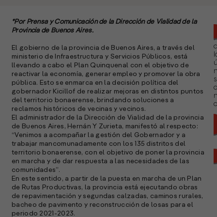
*Por Prensa y Comunicación de la Dirección de Vialidad de la
Provincia de Buenos Aires.
El gobierno de la provincia de Buenos Aires, a través del
l
ministerio de Infraestructura y Servicios Públicos, está
ú
llevando a cabo el Plan Quinquenal con el objetivo de
n
reactivar la economía, generar empleo y promover la obra
s
pública. Esto se enmarca en la decisión política del
gobernador Kicillof de realizar mejoras en distintos puntos
del territorio bonaerense, brindando soluciones a
a
reclamos históricos de vecinas y vecinos.
El administrador de la Dirección de Vialidad de la provincia
de Buenos Aires, Hernán Y Zurieta, manifestó al respecto:
“Venimos a acompañar la gestión del Gobernador y a
trabajar mancomunadamente con los 135 distritos del
territorio bonaerense, con el objetivo de poner la provincia
en marcha y de dar respuesta a las necesidades de las
comunidades”.
En este sentido, a partir de la puesta en marcha de un Plan
de Rutas Productivas, la provincia está ejecutando obras
de repavimentación y segundas calzadas, caminos rurales,
bacheo de pavimento y reconstrucción de losas para el
periodo 2021-2023.