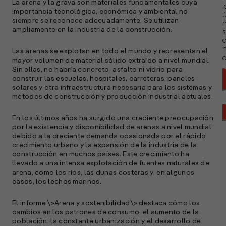
La arena y la grava son materiales fundamentales cuya
l
importancia tecnológica, económica y ambiental no
ú
siempre se reconoce adecuadamente. Se utilizan
n
ampliamente en la industria de la construcción.
s
Las arenas se explotan en todo el mundo y representan el
a
mayor volumen de material sólido extraído a nivel mundial.
Sin ellas, no habría concreto, asfalto ni vidrio para
construir las escuelas, hospitales, carreteras, paneles
solares y otra infraestructura necesaria para los sistemas y
métodos de construcción y producción industrial actuales.
En los últimos años ha surgido una creciente preocupación
por la existencia y disponibilidad de arenas a nivel mundial
debido a la creciente demanda ocasionada por el rápido
crecimiento urbano y la expansión de la industria de la
construcción en muchos países. Este crecimiento ha
llevado a una intensa explotación de fuentes naturales de
arena, como los ríos, las dunas costeras y, en algunos
casos, los lechos marinos.
El informe \»Arena y sostenibilidad\» destaca cómo los
cambios en los patrones de consumo, el aumento de la
población, la constante urbanización y el desarrollo de