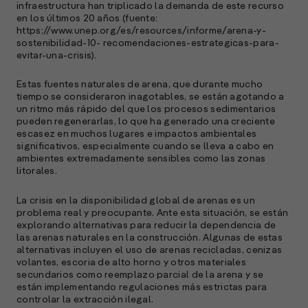
A
infraestructura han triplicado la demanda de este recurso
c
en los últimos 20 años (fuente:
s
https://www.unep.org/es/resources/informe/arena-y-
a
sostenibilidad-10- recomendaciones-estrategicas-para-
evitar-una-crisis).
e
f
Estas fuentes naturales de arena, que durante mucho
p
tiempo se consideraron inagotables, se están agotando a
e
un ritmo más rápido del que los procesos sedimentarios
D
pueden regenerarlas, lo que ha generado una creciente
escasez en muchos lugares e impactos ambientales
significativos, especialmente cuando se lleva a cabo en
l
ambientes extremadamente sensibles como las zonas
M
litorales.
e
p
La crisis en la disponibilidad global de arenas es un
l
problema real y preocupante. Ante esta situación, se están
explorando alternativas para reducir la dependencia de
las arenas naturales en la construcción. Algunas de estas
A
alternativas incluyen el uso de arenas recicladas, cenizas
volantes, escoria de alto horno y otros materiales
E
secundarios como reemplazo parcial de la arena y se
M
están implementando regulaciones más estrictas para
(
controlar la extracción ilegal.
R