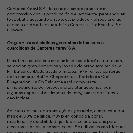
C
Canteras Yaraví S.A., teniendo siempre presente su
compromiso con la producción y el ambiente, pensando en
e
lo global y actuando en lo local produce y ofrece arenas
s
especiales de alta calidad: Pro Concrete, ProBeach y Pro
Bunkers.
S
Origen y características generales de las arenas
cuarcíticas de Canteras Yaraví S.A.
l
»
El material se obtiene mediante la explotación, trituración,
selección granulométrica y lavado de ortocuarcitas de la
Fm Balcarce (Dalla Salda e Iñiguez, 1979) en las canteras
de la comarca Batán-Chapadmalal, Partido de Gral
Pueyrredon. La Fm Balcarce está compuesta
principalmente por ortocuarcitas blanquecinas, con
algunas capas subordinadas de conglomerados finos y
caolíníticas.
Se trata de una roca homogénea y estable, compuesta por
más del 90% de sílice. Muy bien conocida por su
resistencia y durabilidad que las hace adecuadas para
diversos usos en la construcción. Se utilizan como bloques
para escolleras, como material de revestimiento y con fines