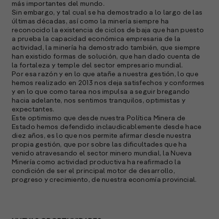
más importantes del mundo.
Sin embargo, y tal cual se ha demostrado a lo largo de las
últimas décadas, así como la minería siempre ha
reconocido la existencia de ciclos de baja que han puesto
a prueba la capacidad económica empresaria de la
actividad, la minería ha demostrado también, que siempre
han existido formas de solución, que han dado cuenta de
la fortaleza y temple del sector empresario mundial.
Por esa razón y en lo que atañe a nuestra gestión, lo que
hemos realizado en 2013 nos deja satisfechos y conformes
A
y en lo que como tarea nos impulsa a seguir bregando
c
hacia adelante, nos sentimos tranquilos, optimistas y
s
expectantes.
Este optimismo que desde nuestra Política Minera de
a
Estado hemos defendido inclaudicablemente desde hace
diez años, es lo que nos permite afirmar desde nuestra
e
propia gestión, que por sobre las dificultades que ha
f
venido atravesando el sector minero mundial, la Nueva
p
Minería como actividad productiva ha reafirmado la
e
condición de ser el principal motor de desarrollo,
D
progreso y crecimiento, de nuestra economía provincial.
l
M
e