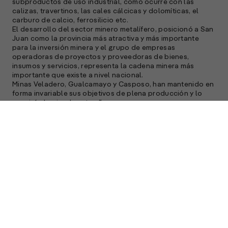
subproductos de uso industrial, como ocurre con las
calizas, travertinos, las cales cálcicas y dolomíticas, el
carburo de calcio, ferrosilicio etc.
El desarrollo del sector minero metalífero, posicionó a San
Juan como la provincia más atractiva y más importante
para la inversión minera y el grupo de empresas
operadoras de proyectos y proveedoras de bienes,
insumos y servicios, representa la cadena minera más
importante que existe a nivel nacional.
Minas Veladero, Gualcamayo y Casposo, han mantenido en
forma invariable sus objetivos de plena producción y lo
seguirán haciendo este año.
Lama-Pascua, se encuentra en una etapa de
recalendarización, que es objeto de análisis y discusión en
el ámbito de la Autoridad Minera Provincial y del Ejecutivo
Provincial.
El año pasado, se relevó más de un centenar de proyectos
de prospección y más de un centenar en exploración, que
con independencia a su estado de avance, ubican a San
Juan en un lugar de privilegio.
Sin duda, San Juan cuenta con el potencial minero
metalífero más importante que existe a nivel nacional, y en
este contexto la Nueva Minería continuará consolidándose
como un motor estratégico de progreso, desarrollo y
crecimiento.