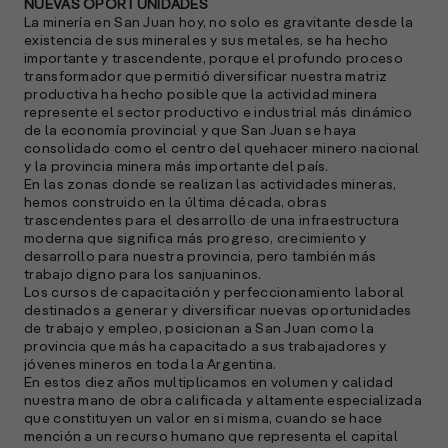
p
NUEVAS OPORTUNIDADES
La minería en San Juan hoy, no solo es gravitante desde la
existencia de sus minerales y sus metales, se ha hecho
l
importante y trascendente, porque el profundo proceso
transformador que permitió diversificar nuestra matriz
A
productiva ha hecho posible que la actividad minera
represente el sector productivo e industrial más dinámico
E
de la economía provincial y que San Juan se haya
M
consolidado como el centro del quehacer minero nacional
(
y la provincia minera más importante del país.
R
En las zonas donde se realizan las actividades mineras,
C
hemos construido en la última década, obras
trascendentes para el desarrollo de una infraestructura
e
moderna que significa más progreso, crecimiento y
s
desarrollo para nuestra provincia, pero también más
trabajo digno para los sanjuaninos.
Los cursos de capacitación y perfeccionamiento laboral
destinados a generar y diversificar nuevas oportunidades
S
de trabajo y empleo, posicionan a San Juan como la
provincia que más ha capacitado a sus trabajadores y
l
jóvenes mineros en toda la Argentina.
»
En estos diez años multiplicamos en volumen y calidad
nuestra mano de obra calificada y altamente especializada
que constituyen un valor en si misma, cuando se hace
mención a un recurso humano que representa el capital