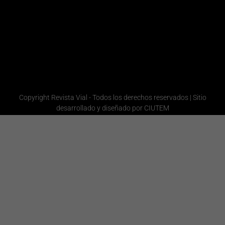
Comercial
+54 9 11
6665-
1358
Administración
Copyright Revista Vial - Todos los derechos reservados | Sitio
desarrollado y diseñado por CIUTEM