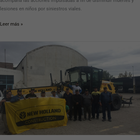
acompaña las acciones impulsadas a fin de disminuir muertes y
lesiones en niños por siniestros viales.
Leer más »
New
Holland
Construction
capacitó
a
trabajadores
de
Neuquén