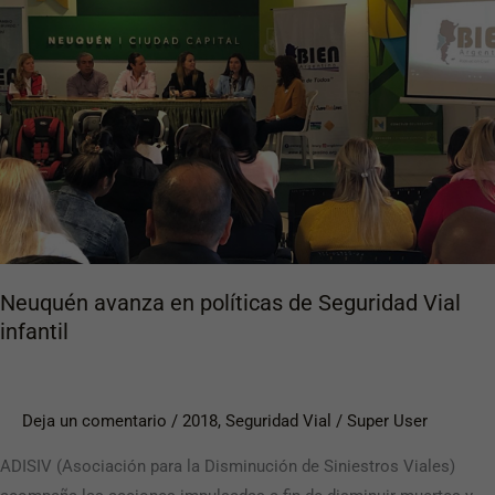
en
políticas
de
Seguridad
Vial
infantil
Neuquén avanza en políticas de Seguridad Vial
infantil
Deja un comentario
/
2018
,
Seguridad Vial
/
Super User
ADISIV (Asociación para la Disminución de Siniestros Viales)