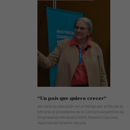
“Un país que quiera crecer”
Así cerró su alocución en el festejo por el Día de la
Minería el presidente de la Cámara Argentina de
Empresarios Mineros (CAEM), Roberto Cacciola,
resumiendo el sentir de una