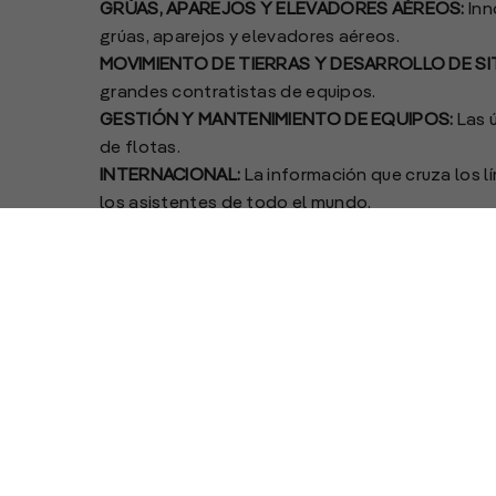
GRÚAS, APAREJOS Y ELEVADORES AÉREOS:
Inn
grúas, aparejos y elevadores aéreos.
MOVIMIENTO DE TIERRAS Y DESARROLLO DE SI
grandes contratistas de equipos.
GESTIÓN Y MANTENIMIENTO DE EQUIPOS:
Las 
de flotas.
INTERNACIONAL:
La información que cruza los l
los asistentes de todo el mundo.
SEGURIDAD Y REGULACIÓN:
Prácticas, capacit
las tripulaciones y plantas.
SOSTENIBILIDAD:
Recursos e ideas que proporci
procesos y materiales con consideraciones ec
SOLUCIONES TECNOLÓGICAS:
Innovaciones de l
productividad
“La oportunidad de escuchar y hablar con coleg
Norte está a poco más de un año, y se están rea
para garantizar que los asistentes a la feria te
actualizaciones clave de la industria y estudio