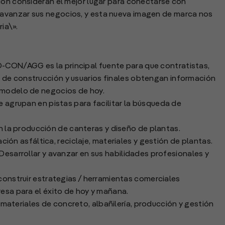
ión consideran el mejor lugar para conectarse con
avanzar sus negocios, y esta nueva imagen de marca nos
ria\».
CON/AGG es la principal fuente para que contratistas,
 de construcción y usuarios finales obtengan información
 modelo de negocios de hoy.
e agrupan en pistas para facilitar la búsqueda de
 la producción de canteras y diseño de plantas.
ón asfáltica, reciclaje, materiales y gestión de plantas.
Desarrollar y avanzar en sus habilidades profesionales y
construir estrategias / herramientas comerciales
resa para el éxito de hoy y mañana.
 materiales de concreto, albañilería, producción y gestión