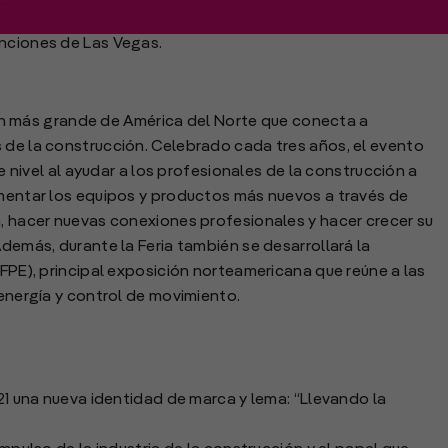
ernacional de Energía fluida (IFPE) se llevará a cabo del
enciones de Las Vegas.
 más grande de América del Norte que conecta a
 de la construcción. Celebrado cada tres años, el evento
te nivel al ayudar a los profesionales de la construcción a
imentar los equipos y productos más nuevos a través de
a, hacer nuevas conexiones profesionales y hacer crecer su
Además, durante la Feria también se desarrollará la
IFPE), principal exposición norteamericana que reúne a las
 energía y control de movimiento.
na nueva identidad de marca y lema: “Llevando la