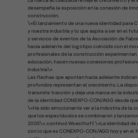
La marca actualizada refleja el crecimiento y el 
desempeña la exposición en la conexión de inno
construcción.
\»El lanzamiento de una nueva identidad para
y nuestra industria y lo que aspira a ser en el f
y servicios de eventos de la Asociación de Fabri
hacia adelante del logotipo coincide con el mov
profesionales de la construcción experimentan 
educación, hacen nuevas conexiones profesiona
industria\».
Las flechas que apuntan hacia adelante indican
profundos representan el crecimiento. La dispo
transmite tracción y deja una marca en la indust
de la identidad CONEXPO-CON/AGG desde que
\»Ha sido emocionante ver a la industria de la 
que los espectáculos se combinaron y lanzamo
2005\», continuó Wuesthoff. \»La identidad de
con lo que es CONEXPO-CON/AGG hoy y en el fut