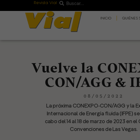
Revista Vial
Buscar
Ir
Buscar
al
INICIO
QUIÉNES
contenido
Vuelve la CON
CON/AGG & I
08/05/2022
La próxima CONEXPO-CON/AGG y la Ex
Internacional de Energía fluida (IFPE) se
cabo del 14 al 18 de marzo de 2023 en el
Convenciones de Las Vegas.