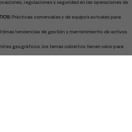
ovaciones, regulaciones y seguridad en las operaciones de
TIOS:
Prácticas comerciales y de equipos actuales para
últimas tendencias de gestión y mantenimiento de activos
ímites geográficos, los temas cubiertos tienen valor para
ación y regulaciones diseñadas para mantener seguras a
onan un impacto positivo al medio ambiente a través de
onómicas.
a industria que aumentan la precisión, la eficiencia y la
as en la feria de construcción más grande de América del
lizando esfuerzos para planificar el programa educativo
ngan acceso inmediato a las mejores prácticas,
s de casos relevantes”, aseguraron desde la organización.