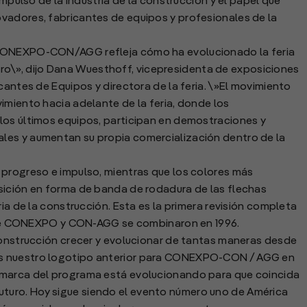
impulso de la industria de la construcción y el papel que
vadores, fabricantes de equipos y profesionales de la
 CONEXPO-CON/AGG refleja cómo ha evolucionado la feria
uturo\», dijo Dana Wuesthoff, vicepresidenta de exposiciones
cantes de Equipos y directora de la feria. \»El movimiento
imiento hacia adelante de la feria, donde los
los últimos equipos, participan en demostraciones y
les y aumentan su propia comercialización dentro de la
 progreso e impulso, mientras que los colores más
sición en forma de banda de rodadura de las flechas
ria de la construcción. Esta es la primera revisión completa
 CONEXPO y CON-AGG se combinaron en 1996.
construcción crecer y evolucionar de tantas maneras desde
s nuestro logotipo anterior para CONEXPO-CON / AGG en
 marca del programa está evolucionando para que coincida
uro. Hoy sigue siendo el evento número uno de América