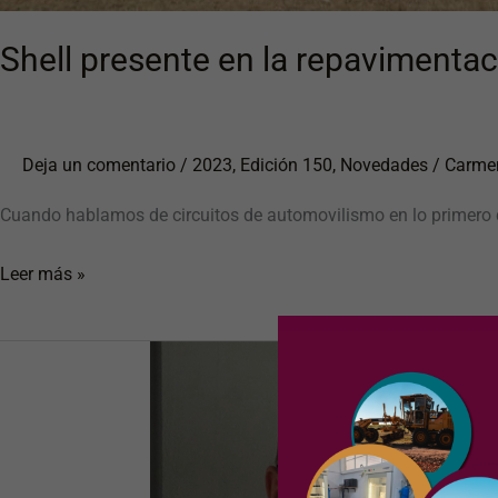
Shell presente en la repavimenta
Deja un comentario
/
2023
,
Edición 150
,
Novedades
/
Carme
Cuando hablamos de circuitos de automovilismo en lo primero
Leer más »
\»Si
no
innovamos
de
manera