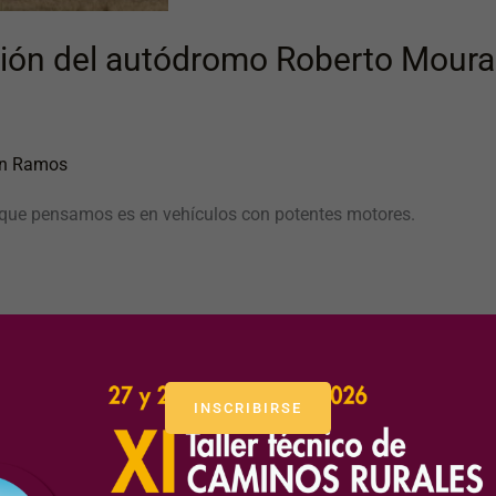
ción del autódromo Roberto Moura
n Ramos
 que pensamos es en vehículos con potentes motores.
INSCRIBIRSE