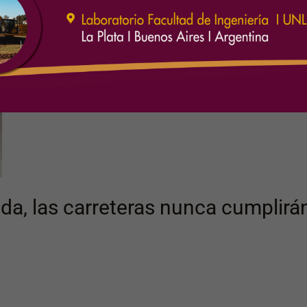
a, las carreteras nunca cumplirán