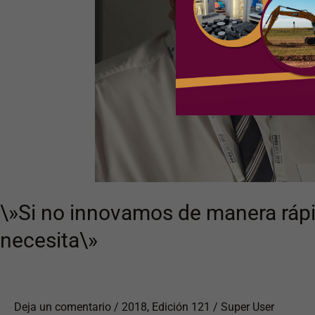
rápida,
las
carreteras
nunca
cumplirán
la
función
que
la
sociedad
\»Si no innovamos de manera rápid
necesita\»
necesita\»
Deja un comentario
/
2018
,
Edición 121
/
Super User